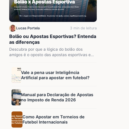
Lucas Portela
3 min de leitura
Bolão ou Apostas Esportivas? Entenda
as diferenças
Descubra por que a lógica do bolão dos
amigos é o oposto das apostas esportivas e
como o…
Vale a pena usar Inteligência
Artificial para apostar em futebol?
Manual para Declaração de Apostas
no Imposto de Renda 2026
Como Apostar em Torneios de
Futebol Internacionais