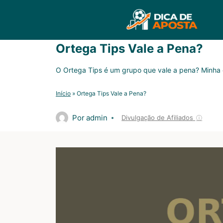
Pular
para
o
Conteúdo
Ortega Tips Vale a Pena?
O Ortega Tips é um grupo que vale a pena? Minha o
Início
»
Ortega Tips Vale a Pena?
Por
admin
Divulgação de Afiliados
ⓘ