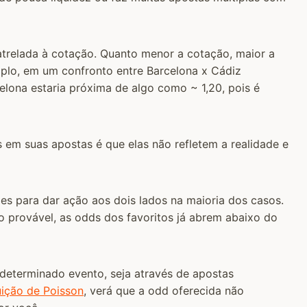
atrelada à cotação. Quanto menor a cotação, maior a
plo, em um confronto entre Barcelona x Cádiz
lona estaria próxima de algo como ~ 1,20, pois é
 em suas apostas é que elas não refletem a realidade e
es para dar ação aos dois lados na maioria dos casos.
o provável, as odds dos favoritos já abrem abaixo do
 determinado evento, seja através de apostas
uição de Poisson
, verá que a odd oferecida não