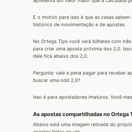
apresenta um valor maior que a calculada p
E o motivo para isso é que as casas sabem 
histórico de movimentação e de apostas.
No Ortega Tips você verá bilhetes com três
para criar uma aposta próxima dos 2,0. Isso
dele fica abaixo dos 2,0.
Pergunta: vale a pena pagar para receber a
buscar uma odd 2,0?
Isso é para apostadores imaturos. Você mes
As apostas compartilhadas no Ortega 
Abaixo está uma imagem retirada do próprio
apostas feitas no vip.