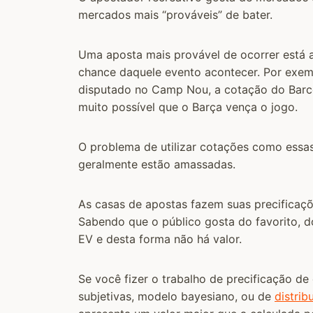
mercados mais “prováveis” de bater.
Uma aposta mais provável de ocorrer está 
chance daquele evento acontecer. Por exem
disputado no Camp Nou, a cotação do Barce
muito possível que o Barça vença o jogo.
O problema de utilizar cotações como essas
geralmente estão amassadas.
As casas de apostas fazem suas precificaçõ
Sabendo que o público gosta do favorito, d
EV e desta forma não há valor.
Se você fizer o trabalho de precificação de
subjetivas, modelo bayesiano, ou de
distrib