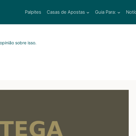
Palpites
Casas de Apostas
Guia Para:
Notí
pinião sobre isso.