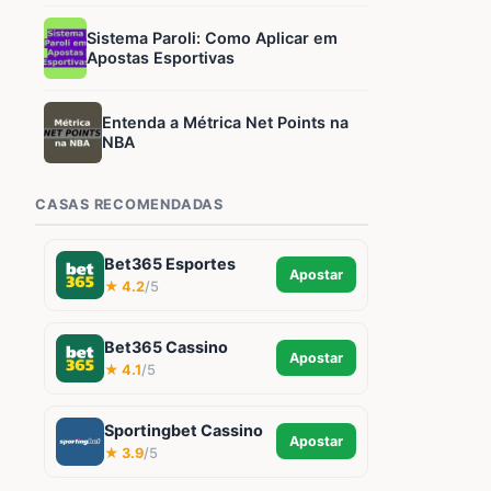
Sistema Paroli: Como Aplicar em
Apostas Esportivas
Entenda a Métrica Net Points na
NBA
CASAS RECOMENDADAS
Bet365 Esportes
Apostar
★ 4.2
/5
Bet365 Cassino
Apostar
★ 4.1
/5
Sportingbet Cassino
Apostar
★ 3.9
/5