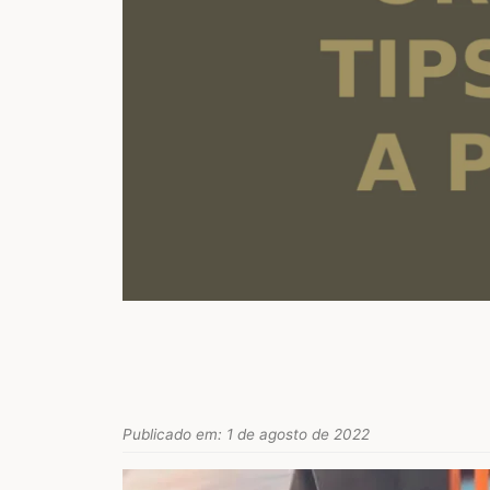
Publicado em:
1 de agosto de 2022