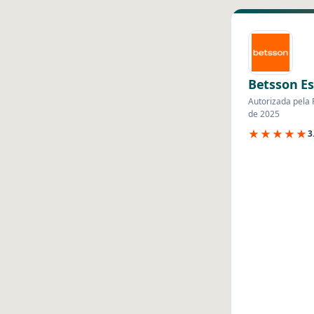
Betsson E
Autorizada pela 
de 2025
★★★★★
3