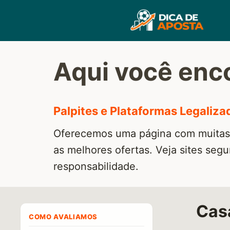
Pular
para
o
Conteúdo
Aqui você enc
Palpites e Plataformas Legaliza
Oferecemos uma página com muitas 
as melhores ofertas. Veja sites seg
responsabilidade.
Cas
COMO AVALIAMOS