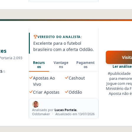
VEREDITO DO ANALISTA:
Excelente para o futebol
brasileiro com a oferta Oddão.
tes
Visit
Portaria 2.093
Recurs
Vantage
Pagament
Ler anális
os
ns
os
.5
/5
#publicidade 
Apostas Ao
Cashout
para menores
Jogue com res
Vivo
Ministério da 
Criar Apostas
Oddão
Aposta não é
Analisado por
Lucas Portela
,
Oddsmaker
•
Atualizado em 13/07/2026