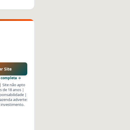
ar Site
e completa →
| Site não apto
 de 18 anos |
ponsabilidade |
Fazenda adverte:
 investimento.