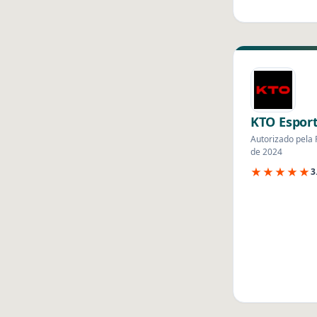
KTO Espor
Autorizado pela 
de 2024
★★★★★
3