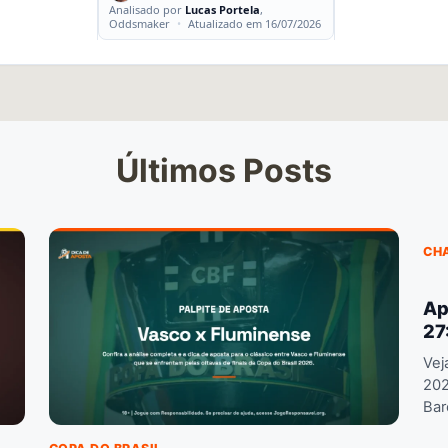
Analisado por
Lucas Portela
,
Oddsmaker
•
Atualizado em 16/07/2026
Últimos Posts
CH
Ap
27
Vej
202
Bar