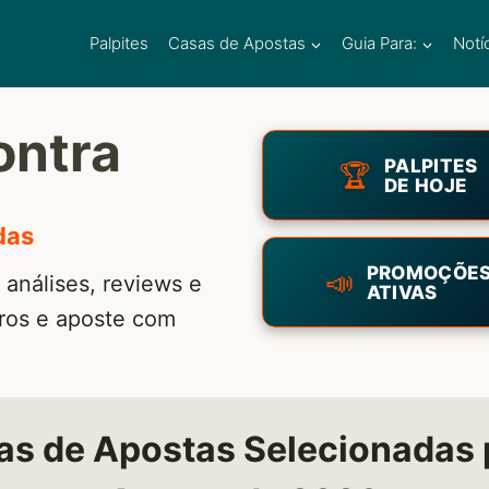
Palpites
Casas de Apostas
Guia Para:
Notí
ontra
PALPITES
🏆
DE HOJE
das
PROMOÇÕE
📣
análises, reviews e
ATIVAS
uros e aposte com
as de Apostas Selecionadas 