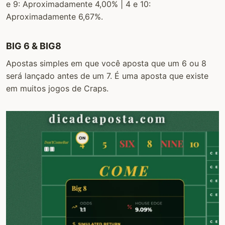
e 9: Aproximadamente 4,00% | 4 e 10:
Aproximadamente 6,67%.
BIG 6 & BIG8
Apostas simples em que você aposta que um 6 ou 8
será lançado antes de um 7. É uma aposta que existe
em muitos jogos de Craps.