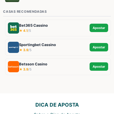
CASAS RECOMENDADAS
Bet365 Cassino
Apostar
★ 4.1
/5
Sportingbet Cassino
Apostar
★ 3.9
/5
Betsson Casino
Apostar
★ 3.9
/5
DICA DE APOSTA