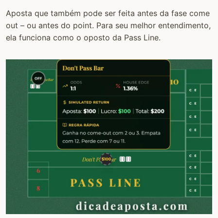
Aposta que também pode ser feita antes da fase come
out – ou antes do point. Para seu melhor entendimento,
ela funciona como o oposto da Pass Line.