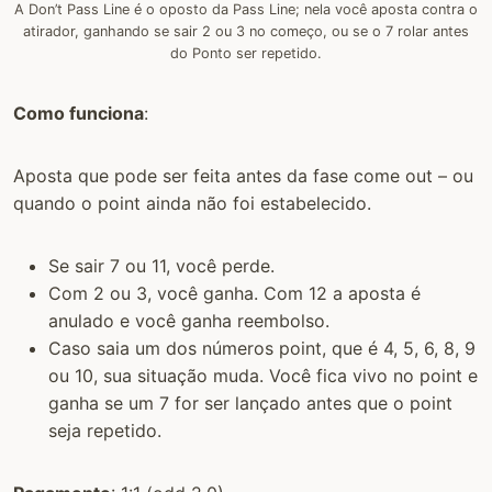
A Don’t Pass Line é o oposto da Pass Line; nela você aposta contra o
atirador, ganhando se sair 2 ou 3 no começo, ou se o 7 rolar antes
do Ponto ser repetido.
Como funciona
:
Aposta que pode ser feita antes da fase come out – ou
quando o point ainda não foi estabelecido.
Se sair 7 ou 11, você perde.
Com 2 ou 3, você ganha. Com 12 a aposta é
anulado e você ganha reembolso.
Caso saia um dos números point, que é 4, 5, 6, 8, 9
ou 10, sua situação muda. Você fica vivo no point e
ganha se um 7 for ser lançado antes que o point
seja repetido.