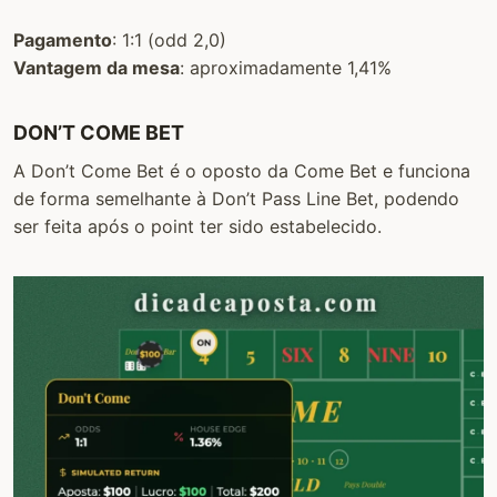
Pagamento
: 1:1 (odd 2,0)
Vantagem da mesa
: aproximadamente 1,41%
DON’T COME BET
A Don’t Come Bet é o oposto da Come Bet e funciona
de forma semelhante à Don’t Pass Line Bet, podendo
ser feita após o point ter sido estabelecido.