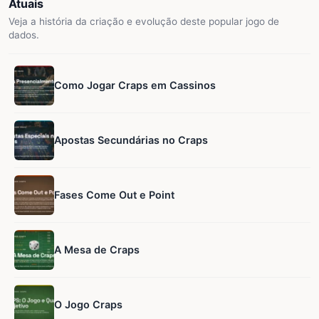
Atuais
Veja a história da criação e evolução deste popular jogo de
dados.
Como Jogar Craps em Cassinos
Apostas Secundárias no Craps
Fases Come Out e Point
A Mesa de Craps
O Jogo Craps