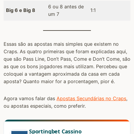
6 ou 8 antes de
Big 6 e Big 8
1:1
um 7
Essas são as apostas mais simples que existem no
Craps. As quatro primeiras que foram explicadas aqui,
que são Pass Line, Don’t Pass, Come e Don’t Come, são
as que os bons jogadores mais utilizam. Percebeu que
coloquei a vantagem aproximada da casa em cada
aposta? Quanto maior for a porcentagem, pior é.
Agora vamos falar das
Apostas Secundárias no Craps
,
ou apostas especiais, como preferir.
Sportingbet Cassino