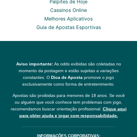
Palpites de Hoje
Cassinos Online
Melhores Aplicativos
Guia de Apostas Esportivas
Aviso importante:
As odds exibidas são coletadas no
momento da postagem e estão sujeitas a variações
constantes. O
Dica de Aposta
promove o jogo
exclusivamente como forma de entretenimento.
Apostas são proibidas para menores de 18 anos. Se você
ou alguém que você conhece tem problemas com jogo,
recomendamos buscar orientação profissional.
Clique aqui
para obter ajuda e jogar com responsabilidade.
INFORMAÇÕES CORPORATIVAS: