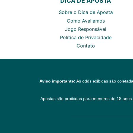
DICA DE APOSTA
Sobre o Dica de Aposta
Como Avaliamos
Jogo Responsável
Política de Privacidade
Contato
Aviso importante:
As odds exibidas são coletad
Apostas são proibidas para menores de 18 anos