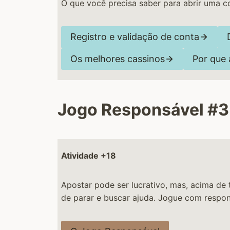
O que você precisa saber para abrir uma c
Registro e validação de conta
Os melhores cassinos
Por que 
Jogo Responsável #3
Atividade +18
Apostar pode ser lucrativo, mas, acima de t
de parar e buscar ajuda. Jogue com respon