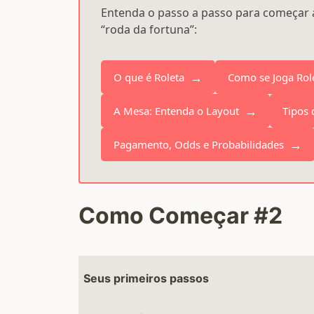
Entenda o passo a passo para começar
“roda da fortuna”:
→
O que é Roleta
Como se Joga Rol
→
A Mesa: Entenda o Layout
Tipos 
→
Pagamento, Odds e Probabilidades
Como Começar #2
Seus primeiros passos