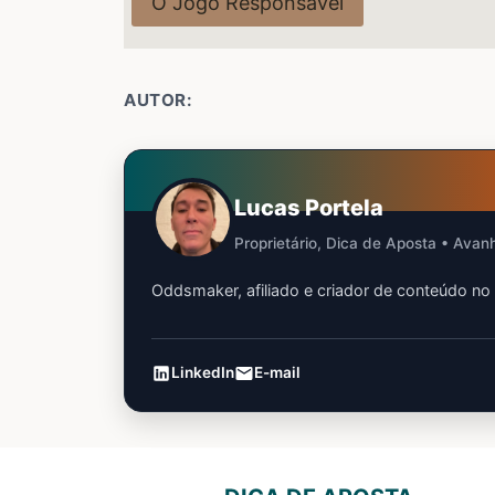
O Jogo Responsável
AUTOR:
Lucas Portela
Proprietário, Dica de Aposta • Ava
Oddsmaker, afiliado e criador de conteúdo no
LinkedIn
E-mail