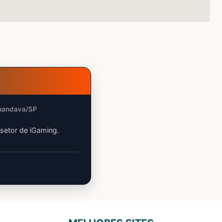
nhandava/SP
 setor de iGaming.