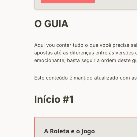
O GUIA
Aqui vou contar tudo o que você precisa sab
apostas até as diferenças entre as versões 
emocionante; basta seguir a ordem deste gu
Este conteúdo é mantido atualizado com as
Início #1
A Roleta e o Jogo