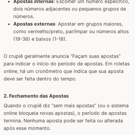
Apostas internas
: Escolher um número específico,
dois números adjacentes ou pequenos grupos de
números.
Apostas externas
: Apostar em grupos maiores,
como vermelho/preto, par/ímpar ou números altos
(19-36) e baixos (1-18).
O crupiê geralmente anuncia “Façam suas apostas”
para indicar o início do período de apostas. Em roletas
online, há um cronômetro que indica que sua aposta
deve ser feita dentro do tempo.
2. Fechamento das Apostas
Quando o crupiê diz “sem mais apostas” (ou o sistema
online bloqueia novas apostas), o período de apostas
termina. Nenhuma aposta pode ser feita ou alterada
após esse momento.