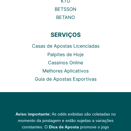
KTO
BETSSON
BETANO
SERVIÇOS
Casas de Apostas Licenciadas
Palpites de Hoje
Cassinos Online
Melhores Aplicativos
Guia de Apostas Esportivas
Aviso importante:
As odds exibidas são coletadas no
momento da postagem e estão sujeitas a variações
constantes. O
Dica de Aposta
promove o jogo