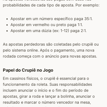
probabilidades de cada tipo de aposta. Por exemplo:
Apostar em um número específico paga 35:1.
Apostar em vermelho ou preto paga 1:1.
Apostar em uma dúzia (ex: 1-12) paga 2:1.
As apostas perdedoras são coletadas pelo crupiê ou
pelo sistema online. Após o pagamento, uma nova
rodada começa com o anúncio para novas apostas.
Papel do Crupiê no Jogo
Em cassinos físicos, o crupiê é essencial para o
funcionamento da roleta. Suas responsabilidades
incluem anunciar o início e o fim do período de
apostas, girar a roda e lançar a bolinha, anunciar o
resultado e marcar o número vencedor na mesa,