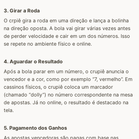
3. Girar a Roda
O crpiê gira a roda em uma direção e lança a bolinha
na direção oposta. A bola vai girar várias vezes antes
de perder velocidade e cair em um dos números. Isso
se repete no ambiente físico e online.
4. Aguardar o Resultado
Após a bola parar em um número, o crupiê anuncia o
vencedor e a cor, como por exemplo “7, vermelho”. Em
cassinos físicos, o crupiê coloca um marcador
(chamado “dolly”) no número correspondente na mesa
de apostas. Já no online, o resultado é destacado na
tela.
5. Pagamento dos Ganhos
As apostas vencedoras são pagas com base nas