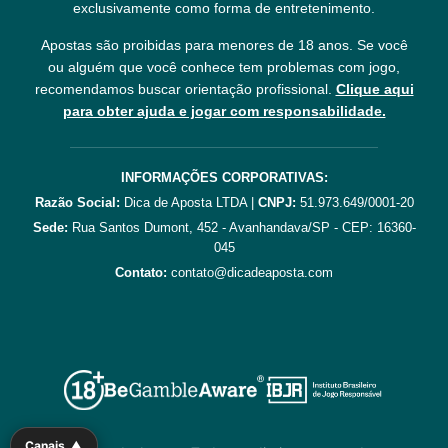
exclusivamente como forma de entretenimento.
Apostas são proibidas para menores de 18 anos. Se você
ou alguém que você conhece tem problemas com jogo,
recomendamos buscar orientação profissional.
Clique aqui
para obter ajuda e jogar com responsabilidade.
INFORMAÇÕES CORPORATIVAS:
Razão Social:
Dica de Aposta LTDA |
CNPJ:
51.973.649/0001-20
Sede:
Rua Santos Dumont, 452 - Avanhandava/SP - CEP: 16360-
045
Contato:
contato@dicadeaposta.com
Canais
▲