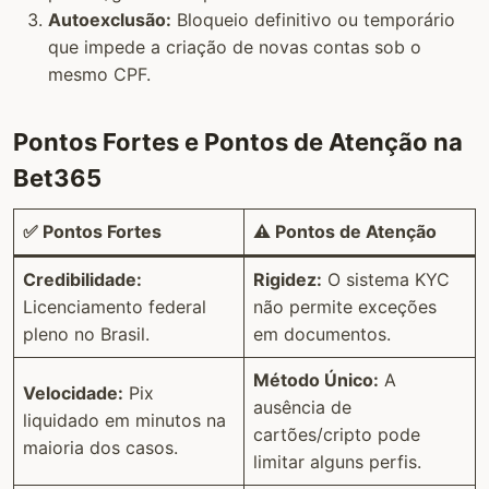
Autoexclusão:
Bloqueio definitivo ou temporário
que impede a criação de novas contas sob o
mesmo CPF.
Pontos Fortes e Pontos de Atenção na
Bet365
✅ Pontos Fortes
⚠️ Pontos de Atenção
Credibilidade:
Rigidez:
O sistema KYC
Licenciamento federal
não permite exceções
pleno no Brasil.
em documentos.
Método Único:
A
Velocidade:
Pix
ausência de
liquidado em minutos na
cartões/cripto pode
maioria dos casos.
limitar alguns perfis.