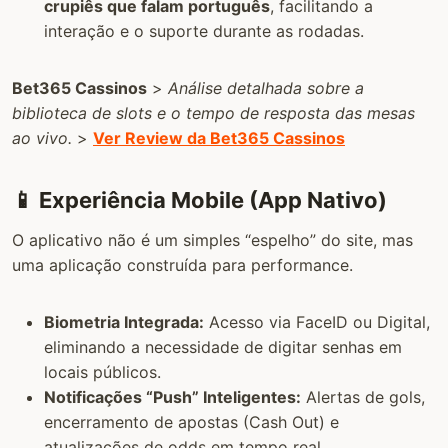
crupiês que falam português
, facilitando a
interação e o suporte durante as rodadas.
Bet365 Cassinos
>
Análise detalhada sobre a
biblioteca de slots e o tempo de resposta das mesas
ao vivo.
>
Ver Review da Bet365 Cassinos
📱 Experiência Mobile (App Nativo)
O aplicativo não é um simples “espelho” do site, mas
uma aplicação construída para performance.
Biometria Integrada:
Acesso via FaceID ou Digital,
eliminando a necessidade de digitar senhas em
locais públicos.
Notificações “Push” Inteligentes:
Alertas de gols,
encerramento de apostas (Cash Out) e
atualizações de odds em tempo real.