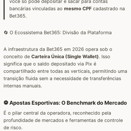
você só pode depositar e sacar para contas
bancárias vinculadas ao
mesmo CPF
cadastrado na
Bet365.
🔄 O Ecossistema Bet365: Divisão da Plataforma
A infraestrutura da Bet365 em 2026 opera sob o
conceito de
Carteira Única (Single Wallet)
. Isso
significa que o saldo depositado via Pix é
compartilhado entre todas as verticais, permitindo uma
transição fluida sem a necessidade de transferências
internas manuais.
⚽ Apostas Esportivas: O Benchmark do Mercado
É o pilar central da operadora, reconhecido pela
profundidade de mercados e ferramentas de controle
de risco.