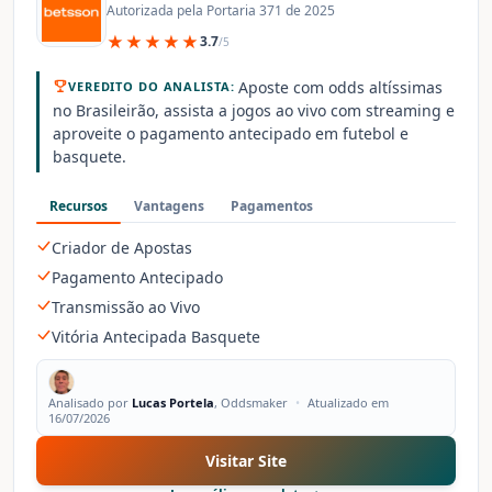
Autorizada pela Portaria 371 de 2025
★★★★★
3.7
/5
Aposte com odds altíssimas
VEREDITO DO ANALISTA:
no Brasileirão, assista a jogos ao vivo com streaming e
aproveite o pagamento antecipado em futebol e
basquete.
Recursos
Vantagens
Pagamentos
Criador de Apostas
Pagamento Antecipado
Transmissão ao Vivo
Vitória Antecipada Basquete
Analisado por
Lucas Portela
, Oddsmaker
•
Atualizado em
16/07/2026
Visitar Site