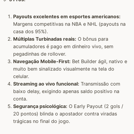
Payouts excelentes em esportes americanos:
Margens competitivas na NBA e NHL (payouts na
casa dos 95%).
Múltiplas Turbinadas reais:
O bônus para
acumuladores é pago em dinheiro vivo, sem
pegadinhas de rollover.
Navegação Mobile-First:
Bet Builder ágil, nativo e
muito bem sinalizado visualmente na tela do
celular.
Streaming ao vivo funcional:
Transmissão com
baixo delay, exigindo apenas saldo positivo na
conta.
Segurança psicológica:
O Early Payout (2 gols /
20 pontos) blinda o apostador contra viradas
trágicas no final do jogo.