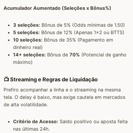
Acumulador Aumentado (Seleções x Bônus%)
3 seleções:
Bônus de 5% (Odds mínimas de 1.50)
5 seleções:
Bônus de 12% (Apenas 1×2 ou BTTS)
10 seleções:
Bônus de 35% (Pagamento em
dinheiro real)
14+ seleções:
Bônus de
70%
(Potencial de ganho
máximo)
📺 Streaming e Regras de Liquidação
Prefiro acompanhar a linha e o streaming na mesma
tela. O delay é baixo, mas exige cautela em mercados
de alta volatilidade.
Critério de Acesso:
Saldo positivo ou aposta feita
nas últimas 24h.