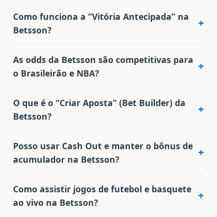
Como funciona a “Vitória Antecipada” na
Betsson?
As odds da Betsson são competitivas para
o Brasileirão e NBA?
O que é o “Criar Aposta” (Bet Builder) da
Betsson?
Posso usar Cash Out e manter o bônus de
acumulador na Betsson?
Como assistir jogos de futebol e basquete
ao vivo na Betsson?