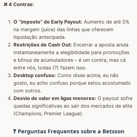
❌ 4 Contras:
O “imposto” do Early Payout:
Aumento de até 5%
na margem (juice) das linhas que oferecem
liquidação antecipada.
Restrições de Cash Out:
Encerrar a aposta anula
instantaneamente a elegibilidade para promoções
e bônus de acumuladores – é um contra, mas cá
entre nós, todas (?) fazem isso.
Desktop confuso:
Como disse acima, eu não
gosto, eu acho confuso porque estou acostumado
com outros.
Desvio de valor em ligas menores:
O payout sofre
quedas significativas ao sair dos mercados de elite
(Champions, Premier League).
❓ Perguntas Frequentes sobre a Betsson