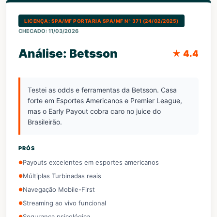
LICENÇA: SPA/MF PORTARIA SPA/MF Nº 371 (24/02/2025)
CHECADO: 11/03/2026
Análise: Betsson
★ 4.4
Testei as odds e ferramentas da Betsson. Casa
forte em Esportes Americanos e Premier League,
mas o Early Payout cobra caro no juice do
Brasileirão.
PRÓS
Payouts excelentes em esportes americanos
Múltiplas Turbinadas reais
Navegação Mobile-First
Streaming ao vivo funcional
Segurança psicológica