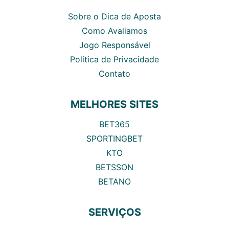
Sobre o Dica de Aposta
Como Avaliamos
Jogo Responsável
Política de Privacidade
Contato
MELHORES SITES
BET365
SPORTINGBET
KTO
BETSSON
BETANO
SERVIÇOS