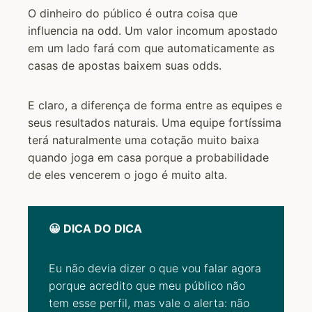
O dinheiro do público é outra coisa que
influencia na odd. Um valor incomum apostado
em um lado fará com que automaticamente as
casas de apostas baixem suas odds.
E claro, a diferença de forma entre as equipes e
seus resultados naturais. Uma equipe fortíssima
terá naturalmente uma cotação muito baixa
quando joga em casa porque a probabilidade
de eles vencerem o jogo é muito alta.
😀 DICA DO DICA
Eu não devia dizer o que vou falar agora
porque acredito que meu público não
tem esse perfil, mas vale o alerta: não