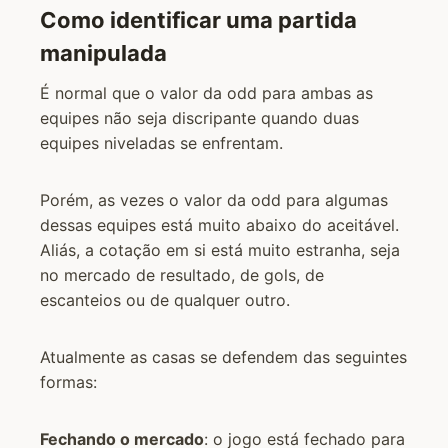
Como identificar uma partida
manipulada
É normal que o valor da odd para ambas as
equipes não seja discripante quando duas
equipes niveladas se enfrentam.
Porém, as vezes o valor da odd para algumas
dessas equipes está muito abaixo do aceitável.
Aliás, a cotação em si está muito estranha, seja
no mercado de resultado, de gols, de
escanteios ou de qualquer outro.
Atualmente as casas se defendem das seguintes
formas:
Fechando o mercado
: o jogo está fechado para