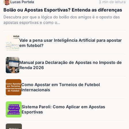
Lucas Portela
3 min de leitura
Bolão ou Apostas Esportivas? Entenda as diferenças
Descubra por que a lógica do bolão dos amigos é o oposto das
apostas esportivas e como o…
Vale a pena usar Inteligência Artificial para apostar
em futebol?
Manual para Declaração de Apostas no Imposto de
Renda 2026
Como Apostar em Torneios de Futebol
Internacionais
Sistema Paroli: Como Aplicar em Apostas
Esportivas