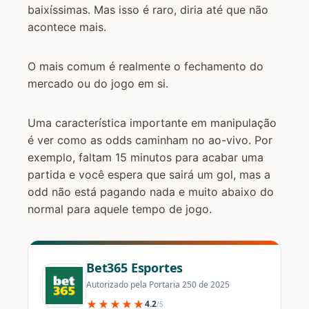
baixíssimas. Mas isso é raro, diria até que não
acontece mais.
O mais comum é realmente o fechamento do
mercado ou do jogo em si.
Uma característica importante em manipulação
é ver como as odds caminham no ao-vivo. Por
exemplo, faltam 15 minutos para acabar uma
partida e você espera que sairá um gol, mas a
odd não está pagando nada e muito abaixo do
normal para aquele tempo de jogo.
Bet365 Esportes
Autorizado pela Portaria 250 de 2025
★★★★★
4.2
/5