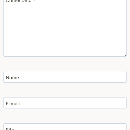
Comentário
*
Nome
E-mail
Site