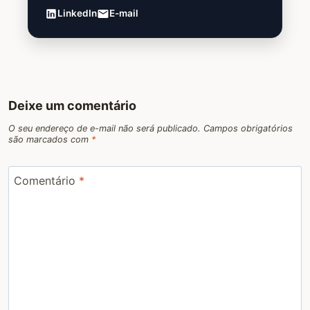
LinkedIn
E-mail
Deixe um comentário
O seu endereço de e-mail não será publicado.
Campos obrigatórios
são marcados com
*
Comentário
*