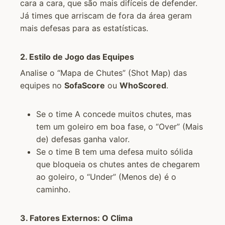
cara a cara, que são mais difíceis de defender.
Já times que arriscam de fora da área geram
mais defesas para as estatísticas.
2. Estilo de Jogo das Equipes
Analise o “Mapa de Chutes” (Shot Map) das
equipes no
SofaScore
ou
WhoScored
.
Se o time A concede muitos chutes, mas
tem um goleiro em boa fase, o “Over” (Mais
de) defesas ganha valor.
Se o time B tem uma defesa muito sólida
que bloqueia os chutes antes de chegarem
ao goleiro, o “Under” (Menos de) é o
caminho.
3. Fatores Externos: O Clima