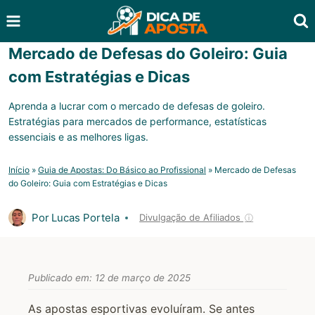
Pular
para
o
Mercado de Defesas do Goleiro: Guia
Conteúdo
com Estratégias e Dicas
Aprenda a lucrar com o mercado de defesas de goleiro.
Estratégias para mercados de performance, estatísticas
essenciais e as melhores ligas.
Início
»
Guia de Apostas: Do Básico ao Profissional
»
Mercado de Defesas
do Goleiro: Guia com Estratégias e Dicas
Por
Lucas Portela
Divulgação de Afiliados
ⓘ
Publicado em:
12 de março de 2025
As apostas esportivas evoluíram. Se antes