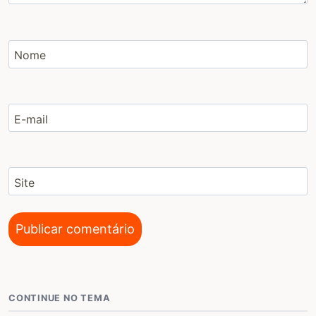
Nome
E-mail
Site
CONTINUE NO TEMA