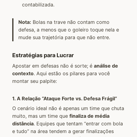
contabilizada.
Nota:
Bolas na trave não contam como
defesa, a menos que o goleiro toque nela e
mude sua trajetória para que não entre.
Estratégias para Lucrar
Apostar em defesas não é sorte; é
análise de
contexto
. Aqui estão os pilares para você
montar seu palpite:
1. A Relação “Ataque Forte vs. Defesa Frágil”
O cenário ideal não é apenas um time que chuta
muito, mas um time que
finaliza de média
distância
. Equipes que tentam “entrar com bola
e tudo” na área tendem a gerar finalizações