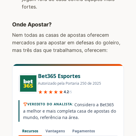
fortes.
Onde Apostar?
Nem todas as casas de apostas oferecem
mercados para apostar em defesas do goleiro,
mas três das que trabalhamos, oferecem:
Bet365 Esportes
Autorizado pela Portaria 250 de 2025
★★★★★
4.2
/5
Considero a Bet365
VEREDITO DO ANALISTA:
a melhor e mais completa casa de apostas do
mundo, referência na área.
Recursos
Vantagens
Pagamentos