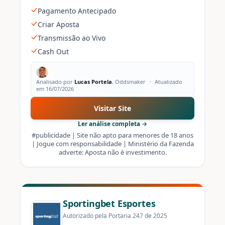
Pagamento Antecipado
Criar Aposta
Transmissão ao Vivo
Cash Out
Analisado por
Lucas Portela
, Oddsmaker
•
Atualizado
em 16/07/2026
Visitar Site
Ler análise completa →
#publicidade | Site não apto para menores de 18 anos
| Jogue com responsabilidade | Ministério da Fazenda
adverte: Aposta não é investimento.
Sportingbet Esportes
Autorizado pela Portaria 247 de 2025