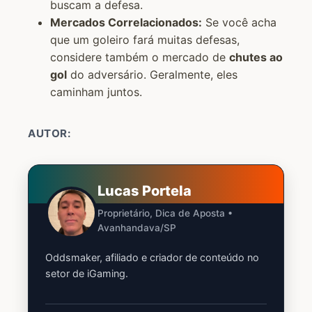
buscam a defesa.
Mercados Correlacionados:
Se você acha
que um goleiro fará muitas defesas,
considere também o mercado de
chutes ao
gol
do adversário. Geralmente, eles
caminham juntos.
AUTOR:
Lucas Portela
Proprietário, Dica de Aposta •
Avanhandava/SP
Oddsmaker, afiliado e criador de conteúdo no
setor de iGaming.