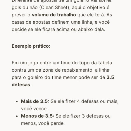
Diferente de apostar se um goleiro vai sofrer
gols ou não (Clean Sheet), aqui o objetivo é
prever o
volume de trabalho
que ele terá. As
casas de apostas definem uma linha, e você
decide se ele ficará acima ou abaixo dela.
Exemplo prático:
Em um jogo entre um time do topo da tabela
contra um da zona de rebaixamento, a linha
para o goleiro do time menor pode ser de
3.5
defesas
.
Mais de 3.5:
Se ele fizer 4 defesas ou mais,
você vence.
Menos de 3.5:
Se ele fizer 3 defesas ou
menos, você perde.