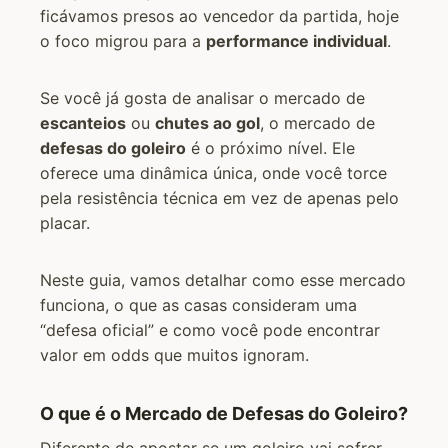
ficávamos presos ao vencedor da partida, hoje
o foco migrou para a
performance individual
.
Se você já gosta de analisar o mercado de
escanteios
ou
chutes ao gol
, o mercado de
defesas do goleiro
é o próximo nível. Ele
oferece uma dinâmica única, onde você torce
pela resistência técnica em vez de apenas pelo
placar.
Neste guia, vamos detalhar como esse mercado
funciona, o que as casas consideram uma
“defesa oficial” e como você pode encontrar
valor em odds que muitos ignoram.
O que é o Mercado de Defesas do Goleiro?