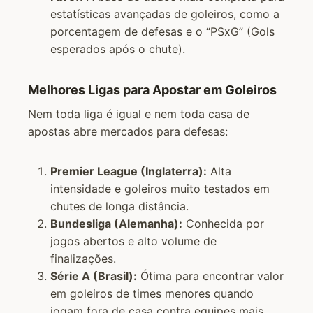
estatísticas avançadas de goleiros, como a
porcentagem de defesas e o “PSxG” (Gols
esperados após o chute).
Melhores Ligas para Apostar em Goleiros
Nem toda liga é igual e nem toda casa de
apostas abre mercados para defesas:
Premier League (Inglaterra):
Alta
intensidade e goleiros muito testados em
chutes de longa distância.
Bundesliga (Alemanha):
Conhecida por
jogos abertos e alto volume de
finalizações.
Série A (Brasil):
Ótima para encontrar valor
em goleiros de times menores quando
jogam fora de casa contra equipes mais