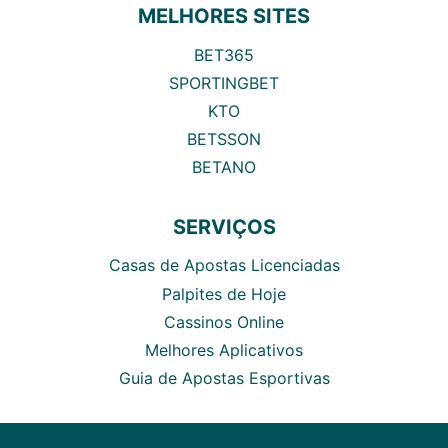
MELHORES SITES
BET365
SPORTINGBET
KTO
BETSSON
BETANO
SERVIÇOS
Casas de Apostas Licenciadas
Palpites de Hoje
Cassinos Online
Melhores Aplicativos
Guia de Apostas Esportivas