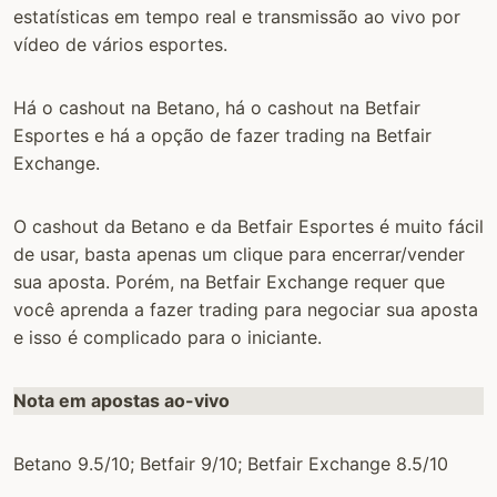
estatísticas em tempo real e transmissão ao vivo por
vídeo de vários esportes.
Há o cashout na Betano, há o cashout na Betfair
Esportes e há a opção de fazer trading na Betfair
Exchange.
O cashout da Betano e da Betfair Esportes é muito fácil
de usar, basta apenas um clique para encerrar/vender
sua aposta. Porém, na Betfair Exchange requer que
você aprenda a fazer trading para negociar sua aposta
e isso é complicado para o iniciante.
Nota em apostas ao-vivo
Betano 9.5/10; Betfair 9/10; Betfair Exchange 8.5/10