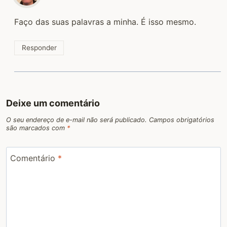
Faço das suas palavras a minha. É isso mesmo.
Responder
Deixe um comentário
O seu endereço de e-mail não será publicado.
Campos obrigatórios
são marcados com
*
Comentário
*