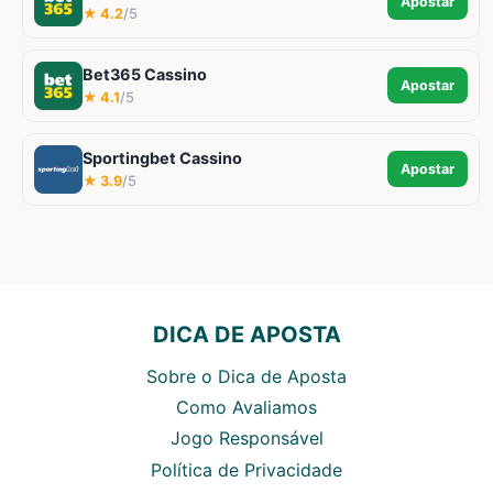
Apostar
★ 4.2
/5
Bet365 Cassino
Apostar
★ 4.1
/5
Sportingbet Cassino
Apostar
★ 3.9
/5
DICA DE APOSTA
Sobre o Dica de Aposta
Como Avaliamos
Jogo Responsável
Política de Privacidade