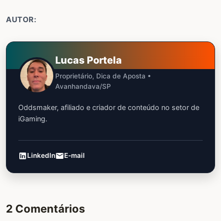
AUTOR:
Lucas Portela
Proprietário, Dica de Aposta •
Avanhandava/SP
Oddsmaker, afiliado e criador de conteúdo no setor de
iGaming.
LinkedIn
E-mail
2 Comentários