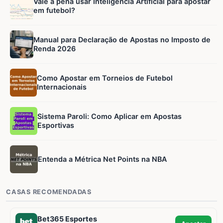
Vale a pena usar Inteligência Artificial para apostar
em futebol?
Manual para Declaração de Apostas no Imposto de
Renda 2026
Como Apostar em Torneios de Futebol
Internacionais
Sistema Paroli: Como Aplicar em Apostas
Esportivas
Entenda a Métrica Net Points na NBA
CASAS RECOMENDADAS
Bet365 Esportes