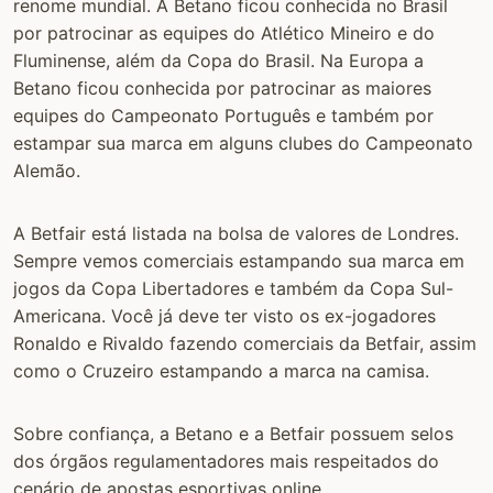
renome mundial. A Betano ficou conhecida no Brasil
por patrocinar as equipes do Atlético Mineiro e do
Fluminense, além da Copa do Brasil. Na Europa a
Betano ficou conhecida por patrocinar as maiores
equipes do Campeonato Português e também por
estampar sua marca em alguns clubes do Campeonato
Alemão.
A Betfair está listada na bolsa de valores de Londres.
Sempre vemos comerciais estampando sua marca em
jogos da Copa Libertadores e também da Copa Sul-
Americana. Você já deve ter visto os ex-jogadores
Ronaldo e Rivaldo fazendo comerciais da Betfair, assim
como o Cruzeiro estampando a marca na camisa.
Sobre confiança, a Betano e a Betfair possuem selos
dos órgãos regulamentadores mais respeitados do
cenário de apostas esportivas online.