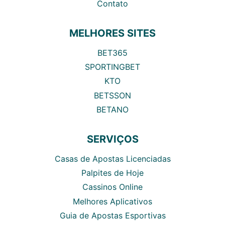
Contato
MELHORES SITES
BET365
SPORTINGBET
KTO
BETSSON
BETANO
SERVIÇOS
Casas de Apostas Licenciadas
Palpites de Hoje
Cassinos Online
Melhores Aplicativos
Guia de Apostas Esportivas