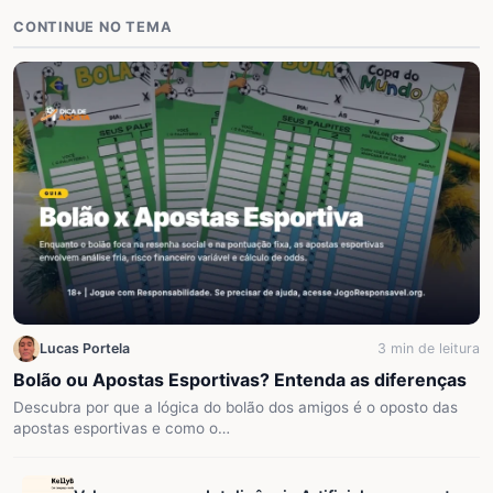
CONTINUE NO TEMA
Lucas Portela
3 min de leitura
Bolão ou Apostas Esportivas? Entenda as diferenças
Descubra por que a lógica do bolão dos amigos é o oposto das
apostas esportivas e como o…