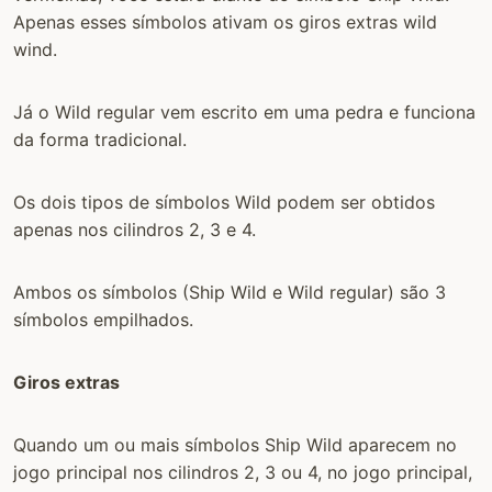
Apenas esses símbolos ativam os giros extras wild
wind.
Já o Wild regular vem escrito em uma pedra e funciona
da forma tradicional.
Os dois tipos de símbolos Wild podem ser obtidos
apenas nos cilindros 2, 3 e 4.
Ambos os símbolos (Ship Wild e Wild regular) são 3
símbolos empilhados.
Giros extras
Quando um ou mais símbolos Ship Wild aparecem no
jogo principal nos cilindros 2, 3 ou 4, no jogo principal,