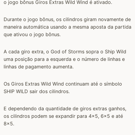
o jogo bônus Giros Extras Wild Wind é ativado.
Durante o jogo bônus, os cilindros giram novamente de
maneira automática usando a mesma aposta da partida
que ativou o jogo bônus.
A cada giro extra, o God of Storms sopra o Ship Wild
uma posição para a esquerda e o número de linhas e
linhas de pagamento aumenta.
Os Giros Extras Wild Wind continuam até o símbolo
SHIP WILD sair dos cilindros.
E dependendo da quantidade de giros extras ganhos,
os cilindros podem se expandir para 4×5, 6×5 e até
8×5.