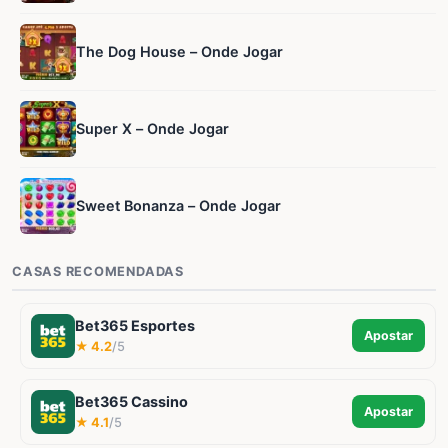
The Dog House – Onde Jogar
Super X – Onde Jogar
Sweet Bonanza – Onde Jogar
CASAS RECOMENDADAS
Bet365 Esportes
Apostar
★ 4.2
/5
Bet365 Cassino
Apostar
★ 4.1
/5