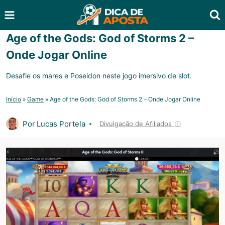
Pular
para
o
Age of the Gods: God of Storms 2 –
Conteúdo
Onde Jogar Online
Desafie os mares e Poseidon neste jogo imersivo de slot.
Início
»
Game
»
Age of the Gods: God of Storms 2 – Onde Jogar Online
Por
Lucas Portela
Divulgação de Afiliados
ⓘ