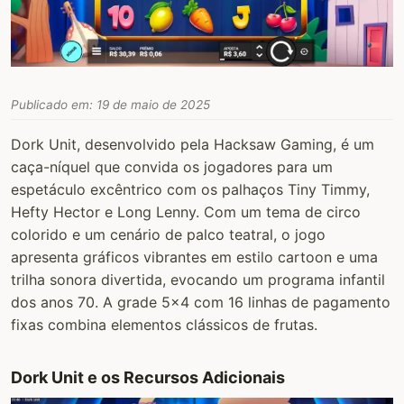
Publicado em:
19 de maio de 2025
Dork Unit, desenvolvido pela Hacksaw Gaming, é um
caça-níquel que convida os jogadores para um
espetáculo excêntrico com os palhaços Tiny Timmy,
Hefty Hector e Long Lenny. Com um tema de circo
colorido e um cenário de palco teatral, o jogo
apresenta gráficos vibrantes em estilo cartoon e uma
trilha sonora divertida, evocando um programa infantil
dos anos 70. A grade 5×4 com 16 linhas de pagamento
fixas combina elementos clássicos de frutas.
Dork Unit e os Recursos Adicionais