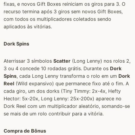
fixas, e novos Gift Boxes reiniciam os giros para 3. O
recurso termina após 3 giros sem novos Gift Boxes,
com todos os multiplicadores coletados sendo
aplicados às vitórias.
Dork Spins
Aterrissar 3 símbolos
Scatter
(Long Lenny) nos rolos 2,
3 ou 4 concede 10 rodadas grátis. Durante os
Dork
Spins
, cada Long Lenny transforma o rolo em um
Dork
Reel
(Wild expansivo) que permanece fixo até o fim. A
cada giro, um dos dorks (Tiny Timmy: 2x-4x, Hefty
Hector: 5x-20x, Long Lenny: 25x-200x) aparece no
Dork Reel com um multiplicador aleatório, somando-se
se mais de um rolo contribuir para a vitória.
Compra de Bônus