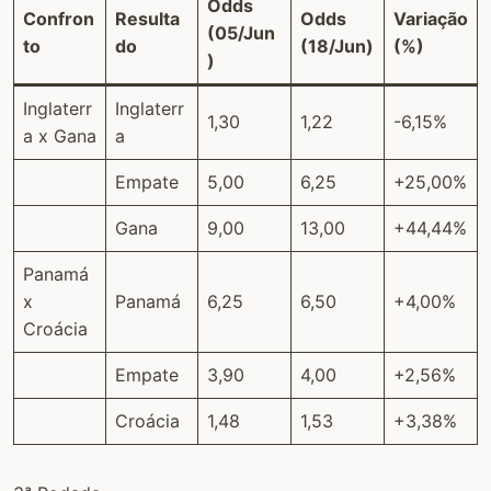
Odds
Confron
Resulta
Odds
Variação
(05/Jun
to
do
(18/Jun)
(%)
)
Inglaterr
Inglaterr
1,30
1,22
-6,15%
a x Gana
a
Empate
5,00
6,25
+25,00%
Gana
9,00
13,00
+44,44%
Panamá
x
Panamá
6,25
6,50
+4,00%
Croácia
Empate
3,90
4,00
+2,56%
Croácia
1,48
1,53
+3,38%