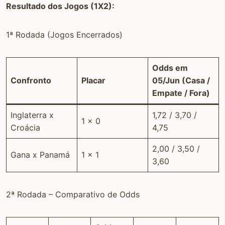
Resultado dos Jogos (1X2):
1ª Rodada (Jogos Encerrados)
Odds em
Confronto
Placar
05/Jun (Casa /
Empate / Fora)
Inglaterra x
1,72 / 3,70 /
1 x 0
Croácia
4,75
2,00 / 3,50 /
Gana x Panamá
1 x 1
3,60
2ª Rodada – Comparativo de Odds