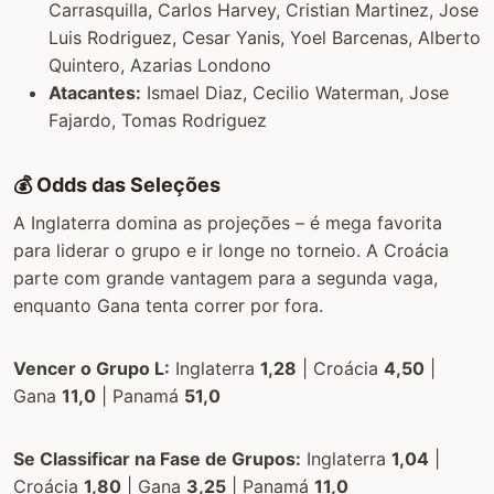
Carrasquilla, Carlos Harvey, Cristian Martinez, Jose
Luis Rodriguez, Cesar Yanis, Yoel Barcenas, Alberto
Quintero, Azarias Londono
Atacantes:
Ismael Diaz, Cecilio Waterman, Jose
Fajardo, Tomas Rodriguez
💰 Odds das Seleções
A Inglaterra domina as projeções – é mega favorita
para liderar o grupo e ir longe no torneio. A Croácia
parte com grande vantagem para a segunda vaga,
enquanto Gana tenta correr por fora.
Vencer o Grupo L:
Inglaterra
1,28
| Croácia
4,50
|
Gana
11,0
| Panamá
51,0
Se Classificar na Fase de Grupos:
Inglaterra
1,04
|
Croácia
1,80
| Gana
3,25
| Panamá
11,0