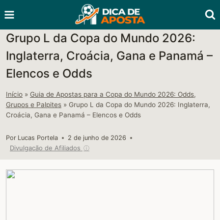
Pular
para
o
Grupo L da Copa do Mundo 2026:
Conteúdo
Inglaterra, Croácia, Gana e Panamá –
Elencos e Odds
Início
»
Guia de Apostas para a Copa do Mundo 2026: Odds,
Grupos e Palpites
»
Grupo L da Copa do Mundo 2026: Inglaterra,
Croácia, Gana e Panamá – Elencos e Odds
Por
Lucas Portela
2 de junho de 2026
Divulgação de Afiliados
ⓘ