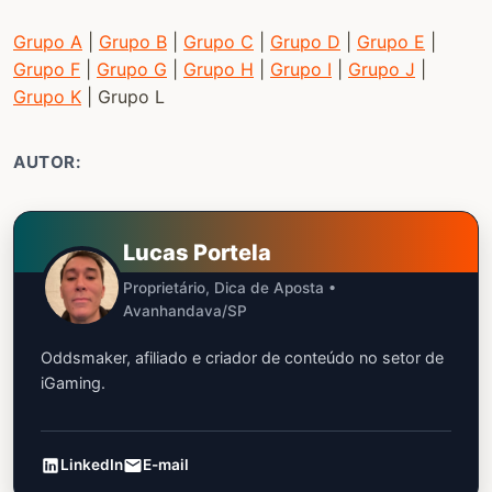
Grupo A
|
Grupo B
|
Grupo C
|
Grupo D
|
Grupo E
|
Grupo F
|
Grupo G
|
Grupo H
|
Grupo I
|
Grupo J
|
Grupo K
| Grupo L
AUTOR:
Lucas Portela
Proprietário, Dica de Aposta •
Avanhandava/SP
Oddsmaker, afiliado e criador de conteúdo no setor de
iGaming.
LinkedIn
E-mail