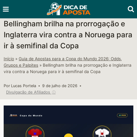
Pular
para
o
Bellingham brilha na prorrogação e
Conteúdo
Inglaterra vira contra a Noruega para
ir à semifinal da Copa
Início
»
Guia de Apostas para a Copa do Mundo 2026: Odds,
Grupos e Palpites
»
Bellingham brilha na prorrogação e Inglaterra
vira contra a Noruega para ir à semifinal da Copa
Por
Lucas Portela
9 de julho de 2026
Divulgação de Afiliados
ⓘ