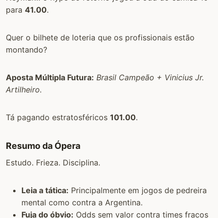
para
41.00
.
Quer o bilhete de loteria que os profissionais estão
montando?
Aposta Múltipla Futura:
Brasil Campeão + Vinicius Jr.
Artilheiro.
Tá pagando estratosféricos
101.00
.
Resumo da Ópera
Estudo. Frieza. Disciplina.
Leia a tática:
Principalmente em jogos de pedreira
mental como contra a Argentina.
Fuja do óbvio:
Odds sem valor contra times fracos