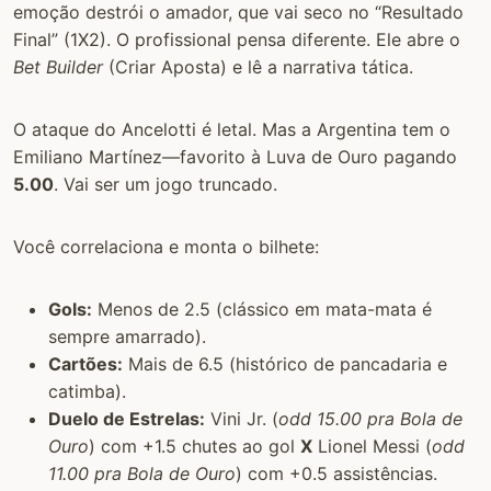
emoção destrói o amador, que vai seco no “Resultado
Final” (1X2). O profissional pensa diferente. Ele abre o
Bet Builder
(Criar Aposta) e lê a narrativa tática.
O ataque do Ancelotti é letal. Mas a Argentina tem o
Emiliano Martínez—favorito à Luva de Ouro pagando
5.00
. Vai ser um jogo truncado.
Você correlaciona e monta o bilhete:
Gols:
Menos de 2.5 (clássico em mata-mata é
sempre amarrado).
Cartões:
Mais de 6.5 (histórico de pancadaria e
catimba).
Duelo de Estrelas:
Vini Jr. (
odd 15.00 pra Bola de
Ouro
) com +1.5 chutes ao gol
X
Lionel Messi (
odd
11.00 pra Bola de Ouro
) com +0.5 assistências.