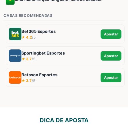
CASAS RECOMENDADAS
Bet365 Esportes
Apostar
★ 4.2
/5
Sportingbet Esportes
Apostar
★ 3.7
/5
Betsson Esportes
Apostar
★ 3.7
/5
DICA DE APOSTA