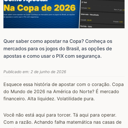
Quer saber como apostar na Copa? Conheça os
mercados para os jogos do Brasil, as opções de
apostas e como usar o PIX com segurança.
Publicado em:
2 de junho de 2026
Esquece essa história de apostar com o coração. Copa
do Mundo de 2026 na América do Norte? É mercado
financeiro. Alta liquidez. Volatilidade pura.
Você não está aqui para torcer. Tá aqui para operar.
Com a razão. Achando falha matemática nas casas de