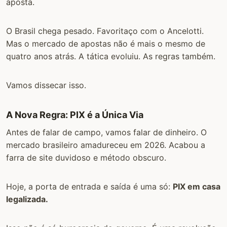
aposta.
O Brasil chega pesado. Favoritaço com o Ancelotti.
Mas o mercado de apostas não é mais o mesmo de
quatro anos atrás. A tática evoluiu. As regras também.
Vamos dissecar isso.
A Nova Regra: PIX é a Única Via
Antes de falar de campo, vamos falar de dinheiro. O
mercado brasileiro amadureceu em 2026. Acabou a
farra de site duvidoso e método obscuro.
Hoje, a porta de entrada e saída é uma só:
PIX em casa
legalizada.