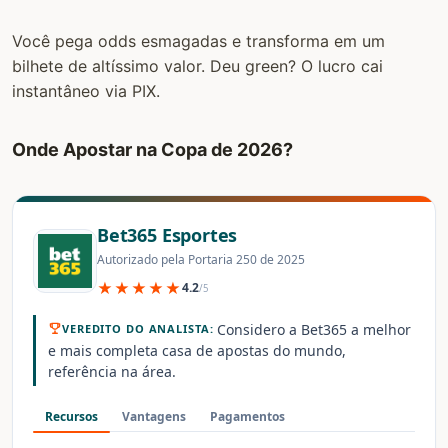
Você pega odds esmagadas e transforma em um
bilhete de altíssimo valor. Deu green? O lucro cai
instantâneo via PIX.
Onde Apostar na Copa de 2026?
Bet365 Esportes
Autorizado pela Portaria 250 de 2025
★★★★★
4.2
/5
Considero a Bet365 a melhor
VEREDITO DO ANALISTA:
e mais completa casa de apostas do mundo,
referência na área.
Recursos
Vantagens
Pagamentos