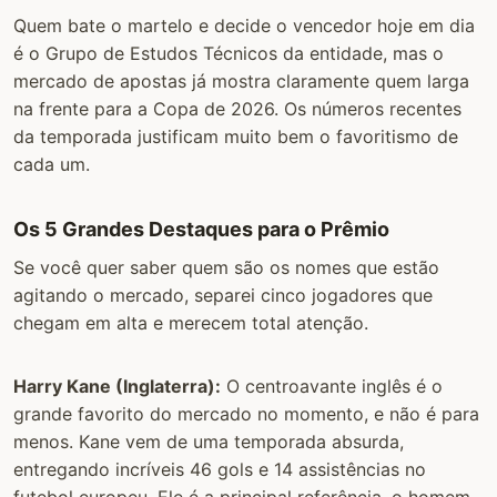
Quem bate o martelo e decide o vencedor hoje em dia
é o Grupo de Estudos Técnicos da entidade, mas o
mercado de apostas já mostra claramente quem larga
na frente para a Copa de 2026. Os números recentes
da temporada justificam muito bem o favoritismo de
cada um.
Os 5 Grandes Destaques para o Prêmio
Se você quer saber quem são os nomes que estão
agitando o mercado, separei cinco jogadores que
chegam em alta e merecem total atenção.
Harry Kane (Inglaterra):
O centroavante inglês é o
grande favorito do mercado no momento, e não é para
menos. Kane vem de uma temporada absurda,
entregando incríveis 46 gols e 14 assistências no