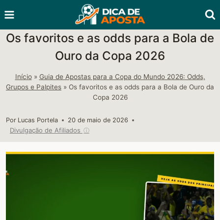
Pular
para
o
Os favoritos e as odds para a Bola de
Conteúdo
Ouro da Copa 2026
Início
»
Guia de Apostas para a Copa do Mundo 2026: Odds,
Grupos e Palpites
»
Os favoritos e as odds para a Bola de Ouro da
Copa 2026
Por
Lucas Portela
20 de maio de 2026
Divulgação de Afiliados
ⓘ