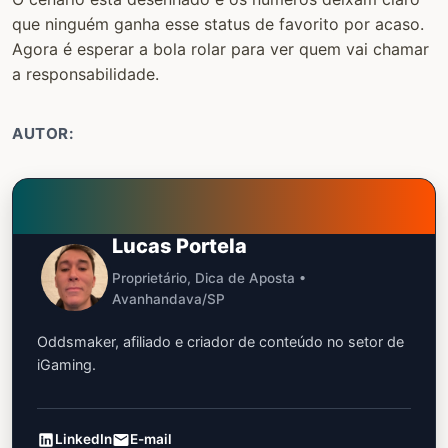
que ninguém ganha esse status de favorito por acaso.
Agora é esperar a bola rolar para ver quem vai chamar
a responsabilidade.
AUTOR:
Lucas Portela
Proprietário, Dica de Aposta •
Avanhandava/SP
Oddsmaker, afiliado e criador de conteúdo no setor de
iGaming.
LinkedIn
E-mail