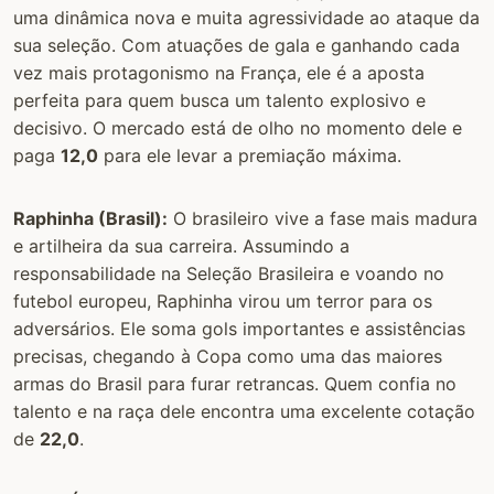
uma dinâmica nova e muita agressividade ao ataque da
sua seleção. Com atuações de gala e ganhando cada
vez mais protagonismo na França, ele é a aposta
perfeita para quem busca um talento explosivo e
decisivo. O mercado está de olho no momento dele e
paga
12,0
para ele levar a premiação máxima.
Raphinha (Brasil):
O brasileiro vive a fase mais madura
e artilheira da sua carreira. Assumindo a
responsabilidade na Seleção Brasileira e voando no
futebol europeu, Raphinha virou um terror para os
adversários. Ele soma gols importantes e assistências
precisas, chegando à Copa como uma das maiores
armas do Brasil para furar retrancas. Quem confia no
talento e na raça dele encontra uma excelente cotação
de
22,0
.