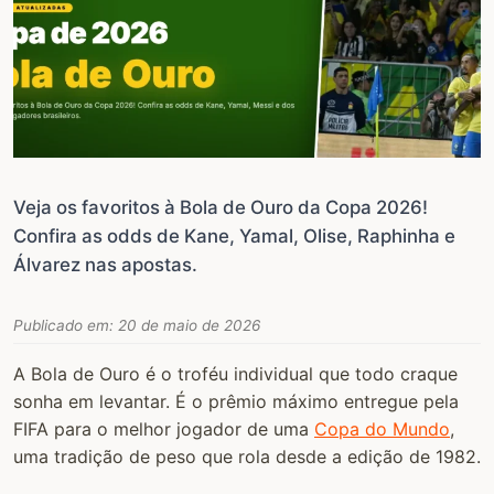
Veja os favoritos à Bola de Ouro da Copa 2026!
Confira as odds de Kane, Yamal, Olise, Raphinha e
Álvarez nas apostas.
Publicado em:
20 de maio de 2026
A Bola de Ouro é o troféu individual que todo craque
sonha em levantar. É o prêmio máximo entregue pela
FIFA para o melhor jogador de uma
Copa do Mundo
,
uma tradição de peso que rola desde a edição de 1982.