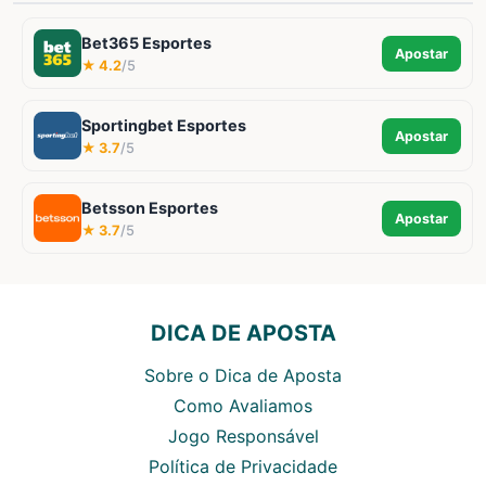
Bet365 Esportes
Apostar
★ 4.2
/5
Sportingbet Esportes
Apostar
★ 3.7
/5
Betsson Esportes
Apostar
★ 3.7
/5
DICA DE APOSTA
Sobre o Dica de Aposta
Como Avaliamos
Jogo Responsável
Política de Privacidade