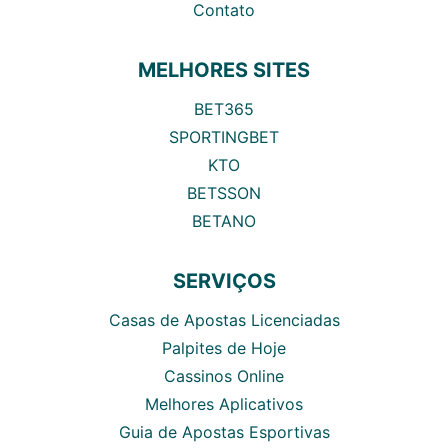
Contato
MELHORES SITES
BET365
SPORTINGBET
KTO
BETSSON
BETANO
SERVIÇOS
Casas de Apostas Licenciadas
Palpites de Hoje
Cassinos Online
Melhores Aplicativos
Guia de Apostas Esportivas