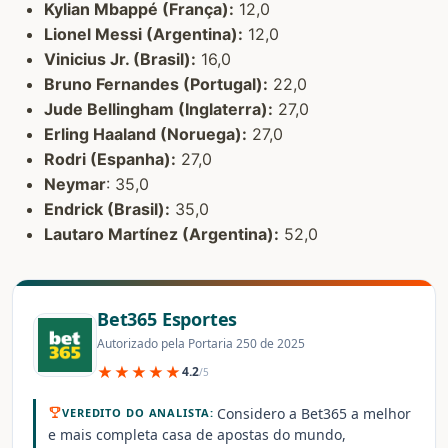
Kylian Mbappé (França):
12,0
Lionel Messi (Argentina):
12,0
Vinicius Jr. (Brasil):
16,0
Bruno Fernandes (Portugal):
22,0
Jude Bellingham (Inglaterra):
27,0
Erling Haaland (Noruega):
27,0
Rodri (Espanha):
27,0
Neymar
: 35,0
Endrick (Brasil):
35,0
Lautaro Martínez (Argentina):
52,0
Bet365 Esportes
Autorizado pela Portaria 250 de 2025
★★★★★
4.2
/5
Considero a Bet365 a melhor
VEREDITO DO ANALISTA:
e mais completa casa de apostas do mundo,