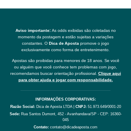
Aviso importante:
As odds exibidas são coletadas no
momento da postagem e estão sujeitas a variações
constantes. O
Dica de Aposta
promove o jogo
exclusivamente como forma de entretenimento.
Apostas são proibidas para menores de 18 anos. Se você
ou alguém que você conhece tem problemas com jogo,
recomendamos buscar orientação profissional.
Clique aqui
para obter ajuda e jogar com responsabilidade.
INFORMAÇÕES CORPORATIVAS:
Razão Social:
Dica de Aposta LTDA |
CNPJ:
51.973.649/0001-20
Sede:
Rua Santos Dumont, 452 - Avanhandava/SP - CEP: 16360-
045
Contato:
contato@dicadeaposta.com