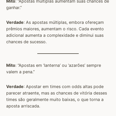
Mito
: “Apostas múltiplas aumentam suas chances de
ganhar.”
Verdade
: As apostas múltiplas, embora ofereçam
prêmios maiores, aumentam o risco. Cada evento
adicional aumenta a complexidade e diminui suas
chances de sucesso.
Mito
: “Apostas em ‘lanterna’ ou ‘azarões’ sempre
valem a pena.”
Verdade
: Apostar em times com odds altas pode
parecer atraente, mas as chances de vitória desses
times são geralmente muito baixas, o que torna a
aposta arriscada.