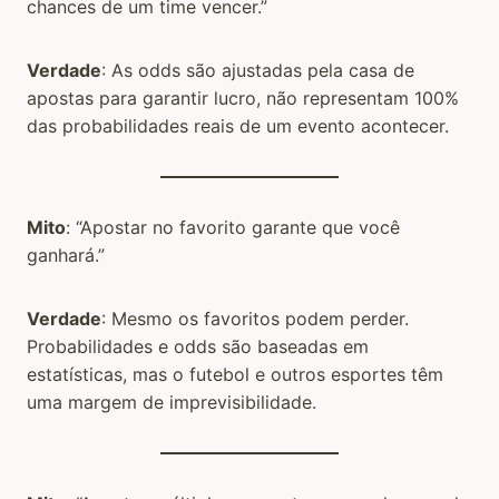
chances de um time vencer.”
Verdade
: As odds são ajustadas pela casa de
apostas para garantir lucro, não representam 100%
das probabilidades reais de um evento acontecer.
Mito
: “Apostar no favorito garante que você
ganhará.”
Verdade
: Mesmo os favoritos podem perder.
Probabilidades e odds são baseadas em
estatísticas, mas o futebol e outros esportes têm
uma margem de imprevisibilidade.