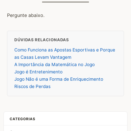
Pergunte abaixo.
DÚVIDAS RELACIONADAS
Como Funciona as Apostas Esportivas e Porque
as Casas Levam Vantagem
A Importância da Matemática no Jogo
Jogo é Entretenimento
Jogo Não é uma Forma de Enriquecimento
Riscos de Perdas
CATEGORIAS