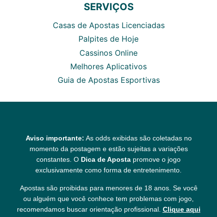
SERVIÇOS
Casas de Apostas Licenciadas
Palpites de Hoje
Cassinos Online
Melhores Aplicativos
Guia de Apostas Esportivas
Aviso importante:
As odds exibidas são coletadas no
momento da postagem e estão sujeitas a variações
constantes. O
Dica de Aposta
promove o jogo
exclusivamente como forma de entretenimento.
Apostas são proibidas para menores de 18 anos. Se você
ou alguém que você conhece tem problemas com jogo,
recomendamos buscar orientação profissional.
Clique aqui