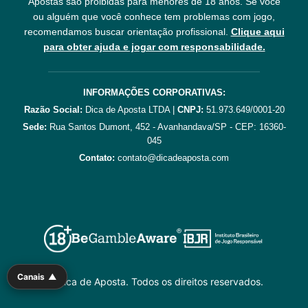
Apostas são proibidas para menores de 18 anos. Se você
ou alguém que você conhece tem problemas com jogo,
recomendamos buscar orientação profissional.
Clique aqui
para obter ajuda e jogar com responsabilidade.
INFORMAÇÕES CORPORATIVAS:
Razão Social:
Dica de Aposta LTDA |
CNPJ:
51.973.649/0001-20
Sede:
Rua Santos Dumont, 452 - Avanhandava/SP - CEP: 16360-
045
Contato:
contato@dicadeaposta.com
Canais
▲
©
Dica de Aposta. Todos os direitos reservados.