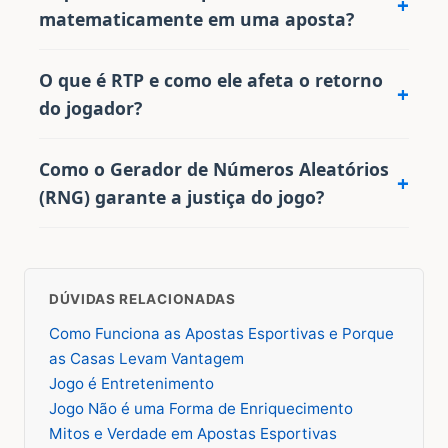
matematicamente em uma aposta?
O que é RTP e como ele afeta o retorno
do jogador?
Como o Gerador de Números Aleatórios
(RNG) garante a justiça do jogo?
DÚVIDAS RELACIONADAS
Como Funciona as Apostas Esportivas e Porque
as Casas Levam Vantagem
Jogo é Entretenimento
Jogo Não é uma Forma de Enriquecimento
Mitos e Verdade em Apostas Esportivas