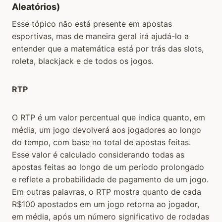
Aleatórios)
Esse tópico não está presente em apostas
esportivas, mas de maneira geral irá ajudá-lo a
entender que a matemática está por trás das slots,
roleta, blackjack e de todos os jogos.
RTP
O RTP é um valor percentual que indica quanto, em
média, um jogo devolverá aos jogadores ao longo
do tempo, com base no total de apostas feitas.
Esse valor é calculado considerando todas as
apostas feitas ao longo de um período prolongado
e reflete a probabilidade de pagamento de um jogo.
Em outras palavras, o RTP mostra quanto de cada
R$100 apostados em um jogo retorna ao jogador,
em média, após um número significativo de rodadas