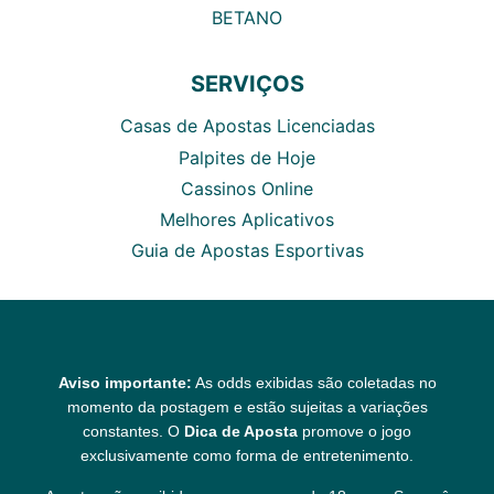
BETANO
SERVIÇOS
Casas de Apostas Licenciadas
Palpites de Hoje
Cassinos Online
Melhores Aplicativos
Guia de Apostas Esportivas
Aviso importante:
As odds exibidas são coletadas no
momento da postagem e estão sujeitas a variações
constantes. O
Dica de Aposta
promove o jogo
exclusivamente como forma de entretenimento.