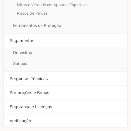
Mitos e Verdade em Apostas Esportivas
Riscos de Perdas
Ferramentas de Proteção
Pagamentos
Depósitos
Saques
Perguntas Técnicas
Promoções e Bonus
Segurança e Licenças
Verificação