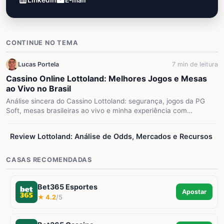
CONTINUE NO TEMA
Lucas Portela
7 min de leitura
Cassino Online Lottoland: Melhores Jogos e Mesas
ao Vivo no Brasil
Análise sincera do Cassino Lottoland: segurança, jogos da PG
Soft, mesas brasileiras ao vivo e minha experiência com…
Review Lottoland: Análise de Odds, Mercados e Recursos
CASAS RECOMENDADAS
Bet365 Esportes
Apostar
★ 4.2
/5