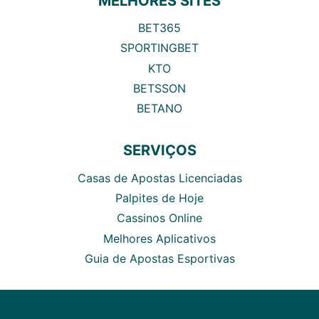
MELHORES SITES
BET365
SPORTINGBET
KTO
BETSSON
BETANO
SERVIÇOS
Casas de Apostas Licenciadas
Palpites de Hoje
Cassinos Online
Melhores Aplicativos
Guia de Apostas Esportivas