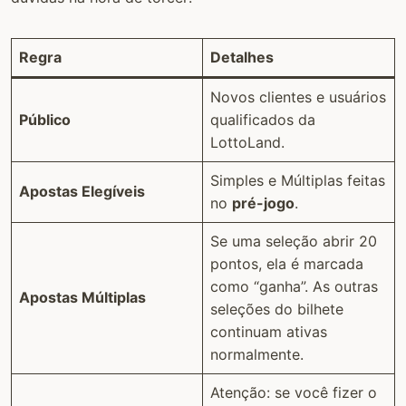
Regra
Detalhes
Novos clientes e usuários
Público
qualificados da
LottoLand.
Simples e Múltiplas feitas
Apostas Elegíveis
no
pré-jogo
.
Se uma seleção abrir 20
pontos, ela é marcada
como “ganha”. As outras
Apostas Múltiplas
seleções do bilhete
continuam ativas
normalmente.
Atenção: se você fizer o