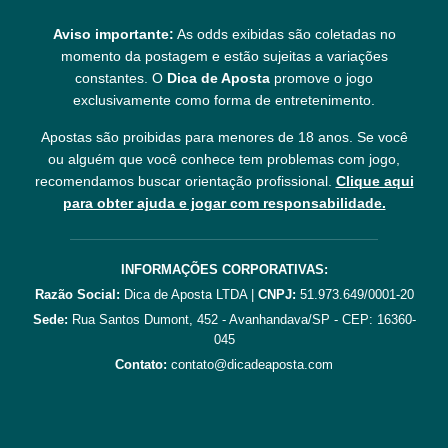
Aviso importante:
As odds exibidas são coletadas no
momento da postagem e estão sujeitas a variações
constantes. O
Dica de Aposta
promove o jogo
exclusivamente como forma de entretenimento.
Apostas são proibidas para menores de 18 anos. Se você
ou alguém que você conhece tem problemas com jogo,
recomendamos buscar orientação profissional.
Clique aqui
para obter ajuda e jogar com responsabilidade.
INFORMAÇÕES CORPORATIVAS:
Razão Social:
Dica de Aposta LTDA |
CNPJ:
51.973.649/0001-20
Sede:
Rua Santos Dumont, 452 - Avanhandava/SP - CEP: 16360-
045
Contato:
contato@dicadeaposta.com