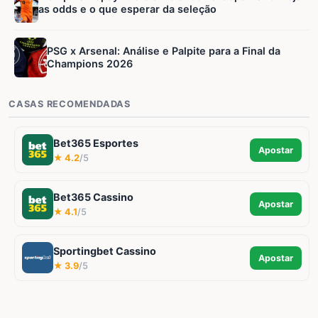
as odds e o que esperar da seleção
PSG x Arsenal: Análise e Palpite para a Final da
Champions 2026
CASAS RECOMENDADAS
Bet365 Esportes
Apostar
★ 4.2
/5
Bet365 Cassino
Apostar
★ 4.1
/5
Sportingbet Cassino
Apostar
★ 3.9
/5