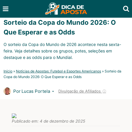
Pular
para
o
Sorteio da Copa do Mundo 2026: O
Conteúdo
Que Esperar e as Odds
O sorteio da Copa do Mundo de 2026 acontece nesta sexta-
feira. Veja detalhes sobre os grupos, potes, seleções em
destaque e as odds para o Mundial.
Início
»
Notícias de Apostas: Futebol e Esportes Americanos
»
Sorteio da
Copa do Mundo 2026: O Que Esperar e as Odds
Por
Lucas Portela
Divulgação de Afiliados
ⓘ
Publicado em:
4 de dezembro de 2025