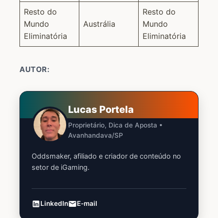
Resto do
Resto do
Mundo
Austrália
Mundo
Eliminatória
Eliminatória
AUTOR:
Lucas Portela
Proprietário, Dica de Aposta •
Avanhandava/SP
Oddsmaker, afiliado e criador de conteúdo no
setor de iGaming.
LinkedIn
E-mail