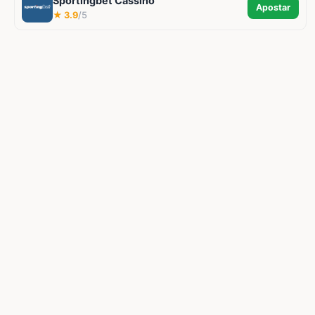
Sportingbet Cassino
Apostar
★ 3.9
/5