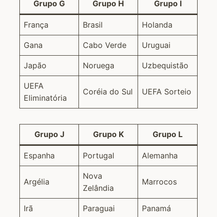
Grupo G
Grupo H
Grupo I
França
Brasil
Holanda
Gana
Cabo Verde
Uruguai
Japão
Noruega
Uzbequistão
UEFA
Coréia do Sul
UEFA Sorteio
Eliminatória
Grupo J
Grupo K
Grupo L
Espanha
Portugal
Alemanha
Nova
Argélia
Marrocos
Zelândia
Irã
Paraguai
Panamá