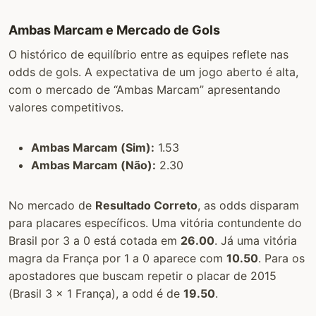
Ambas Marcam e Mercado de Gols
O histórico de equilíbrio entre as equipes reflete nas
odds de gols. A expectativa de um jogo aberto é alta,
com o mercado de “Ambas Marcam” apresentando
valores competitivos.
Ambas Marcam (Sim):
1.53
Ambas Marcam (Não):
2.30
No mercado de
Resultado Correto
, as odds disparam
para placares específicos. Uma vitória contundente do
Brasil por 3 a 0 está cotada em
26.00
. Já uma vitória
magra da França por 1 a 0 aparece com
10.50
. Para os
apostadores que buscam repetir o placar de 2015
(Brasil 3 x 1 França), a odd é de
19.50
.