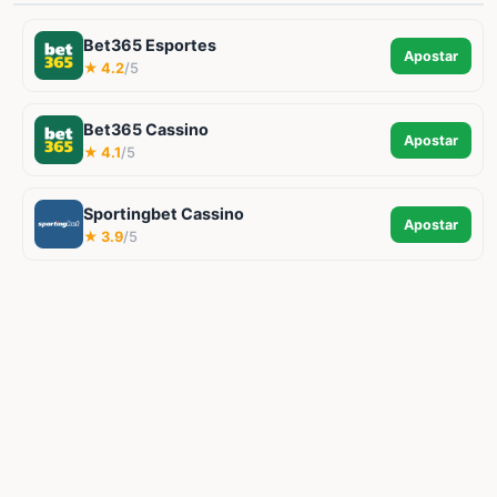
Bet365 Esportes
Apostar
★ 4.2
/5
Bet365 Cassino
Apostar
★ 4.1
/5
Sportingbet Cassino
Apostar
★ 3.9
/5