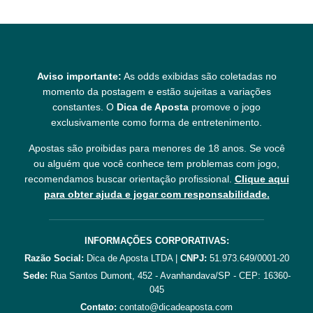
Aviso importante:
As odds exibidas são coletadas no
momento da postagem e estão sujeitas a variações
constantes. O
Dica de Aposta
promove o jogo
exclusivamente como forma de entretenimento.
Apostas são proibidas para menores de 18 anos. Se você
ou alguém que você conhece tem problemas com jogo,
recomendamos buscar orientação profissional.
Clique aqui
para obter ajuda e jogar com responsabilidade.
INFORMAÇÕES CORPORATIVAS:
Razão Social:
Dica de Aposta LTDA |
CNPJ:
51.973.649/0001-20
Sede:
Rua Santos Dumont, 452 - Avanhandava/SP - CEP: 16360-
045
Contato:
contato@dicadeaposta.com