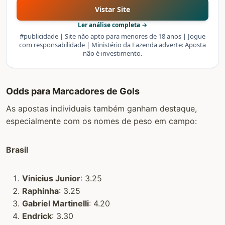
Vistar Site
Ler análise completa →
#publicidade | Site não apto para menores de 18 anos | Jogue
com responsabilidade | Ministério da Fazenda adverte: Aposta
não é investimento.
Odds para Marcadores de Gols
As apostas individuais também ganham destaque,
especialmente com os nomes de peso em campo:
Brasil
Vinicius Junior
: 3.25
Raphinha
: 3.25
Gabriel Martinelli
: 4.20
Endrick
: 3.30