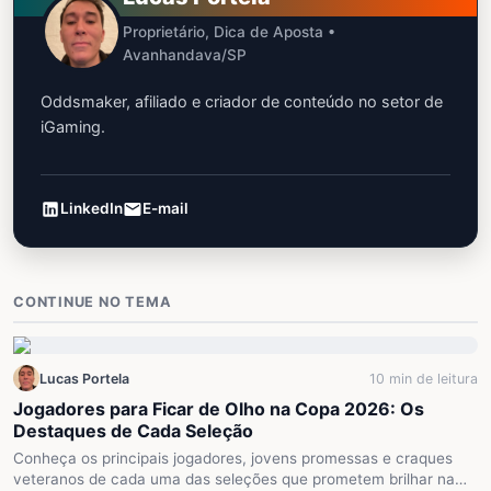
Proprietário, Dica de Aposta •
Avanhandava/SP
Oddsmaker, afiliado e criador de conteúdo no setor de
iGaming.
LinkedIn
E-mail
CONTINUE NO TEMA
Lucas Portela
10 min de leitura
Jogadores para Ficar de Olho na Copa 2026: Os
Destaques de Cada Seleção
Conheça os principais jogadores, jovens promessas e craques
veteranos de cada uma das seleções que prometem brilhar na…