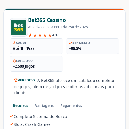
Bet365 Cassino
Autorizado pela Portaria 250 de 2025
★★★★★
4.1
/5
SAQUE
RTP MÉDIO
Até 1h (Pix)
+96.5%
CATÁLOGO
+2.500 Jogos
A Bet365 oferece um catálogo completo
VEREDITO:
de jogos, além de Jackpots e ofertas adicionais para
clients.
Recursos
Vantagens
Pagamentos
Completo Sistema de Busca
Slots, Crash Games