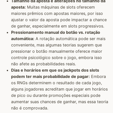
Tamanho da aposta e alterações no tamanho da
aposta:
Muitas máquinas de slots oferecem
maiores prêmios com apostas maiores, por isso
ajustar o valor da aposta pode impactar a chance
de ganhar, especialmente em slots progressivos.
Pressionamento manual do botão vs. rotação
automática:
A rotação automática pode ser mais
conveniente, mas algumas teorias sugerem que
pressionar o botão manualmente oferece maior
controle psicológico sobre o jogo, embora isso
não afete as probabilidades reais.
Dias e horários em que os jackpots dos slots
podem ter mais probabilidade de pagar:
Embora
os RNGs determinem o resultado de cada jogo,
alguns jogadores acreditam que jogar em horários
de pico ou durante promoções especiais pode
aumentar suas chances de ganhar, mas essa teoria
não é comprovada.