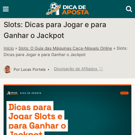
Pular
para
o
Slots: Dicas para Jogar e para
Conteúdo
Ganhar o Jackpot
Início
»
Slots: O Guia das Máquinas Caça-Níqueis Online
»
Slots:
Dicas para Jogar e para Ganhar o Jackpot
Divulgação de Afiliados
ⓘ
Por
Lucas Portela