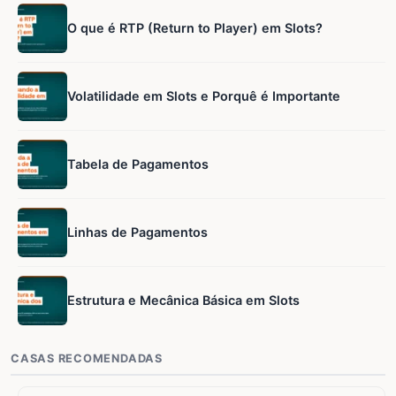
O que é RTP (Return to Player) em Slots?
Volatilidade em Slots e Porquê é Importante
Tabela de Pagamentos
Linhas de Pagamentos
Estrutura e Mecânica Básica em Slots
CASAS RECOMENDADAS