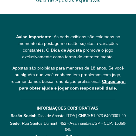
Guia de Apostas Esportivas
Aviso importante:
As odds exibidas são coletadas no
momento da postagem e estão sujeitas a variações
constantes. O
Dica de Aposta
promove o jogo
exclusivamente como forma de entretenimento.
Apostas são proibidas para menores de 18 anos. Se você
ou alguém que você conhece tem problemas com jogo,
recomendamos buscar orientação profissional.
Clique aqui
para obter ajuda e jogar com responsabilidade.
INFORMAÇÕES CORPORATIVAS:
Razão Social:
Dica de Aposta LTDA |
CNPJ:
51.973.649/0001-20
Sede:
Rua Santos Dumont, 452 - Avanhandava/SP - CEP: 16360-
045