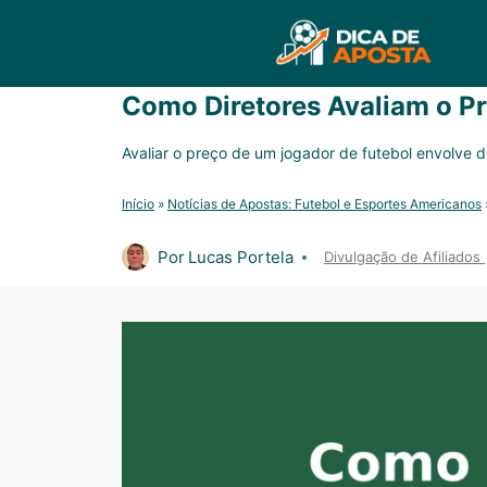
Pular
para
o
Conteúdo
Como Diretores Avaliam o P
Avaliar o preço de um jogador de futebol envolve 
Início
»
Notícias de Apostas: Futebol e Esportes Americanos
Por
Lucas Portela
Divulgação de Afiliados