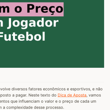
nvolve diversos fatores econômicos e esportivos, e não
sposto a pagar. Neste texto do
Dica de Aposta
, vamos
entos que influenciam o valor e o preço de cada um
am a complexidade desse processo.