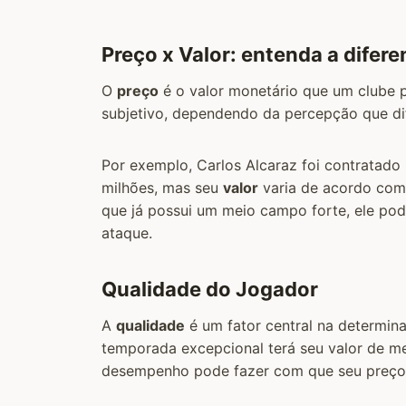
Preço x Valor: entenda a difer
O
preço
é o valor monetário que um clube 
subjetivo, dependendo da percepção que dif
Por exemplo, Carlos Alcaraz foi contrata
milhões, mas seu
valor
varia de acordo com 
que já possui um meio campo forte, ele pod
ataque.
Qualidade do Jogador
A
qualidade
é um fator central na determin
temporada excepcional terá seu valor de m
desempenho pode fazer com que seu preço