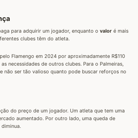
ença
paga para adquirir um jogador, enquanto o
valor
é mais
erentes clubes têm do atleta.
do pelo Flamengo em 2024 por aproximadamente R$110
as necessidades de outros clubes. Para o Palmeiras,
e não ser tão valioso quanto pode buscar reforços no
ação do preço de um jogador. Um atleta que tem uma
ercado aumentado. Por outro lado, uma queda de
 diminua.