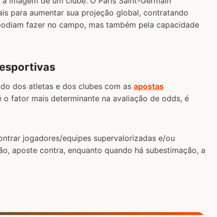
r a imagem de um clube. O Paris Saint-Germain
ais para aumentar sua projeção global, contratando
 podiam fazer no campo, mas também pela capacidade
 esportivas
cado dos atletas e dos clubes com as
apostas
o fator mais determinante na avaliação de odds, é
ontrar jogadores/equipes supervalorizadas e/ou
ão, aposte contra, enquanto quando há subestimação, a