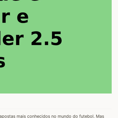
apostas mais conhecidos no mundo do futebol. Mas