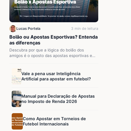
Lucas Portela
3 min de leitura
Bolão ou Apostas Esportivas? Entenda
as diferenças
Descubra por que a lógica do bolão dos
amigos é o oposto das apostas esportivas e
como o…
Vale a pena usar Inteligência
Artificial para apostar em futebol?
Manual para Declaração de Apostas
no Imposto de Renda 2026
Como Apostar em Torneios de
Futebol Internacionais