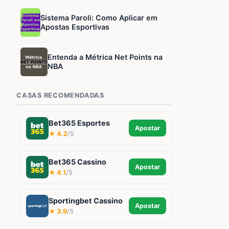
Sistema Paroli: Como Aplicar em
Apostas Esportivas
Entenda a Métrica Net Points na
NBA
CASAS RECOMENDADAS
Bet365 Esportes
Apostar
★ 4.2
/5
Bet365 Cassino
Apostar
★ 4.1
/5
Sportingbet Cassino
Apostar
★ 3.9
/5