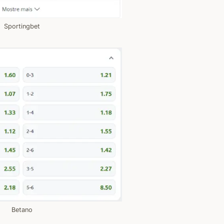
Sportingbet
Betano