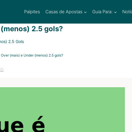
Palpites
Casas de Apostas
Guia Para:
Notí
 (menos) 2.5 gols?
os) 2.5 Gols
 Over (mais) e Under (menos) 2.5 gols?
ⓘ