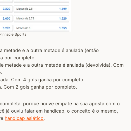
Pinnacle Sports
a metade e a outra metade é anulada (então
ha por completo.
de metade e a outra metade é anulada (devolvida). Com
.
lada. Com 4 gols ganha por completo.
a. Com 2 gols ganha por completo.
 completa, porque houve empate na sua aposta com o
ocê já ouviu falar em handicap, o conceito é o mesmo,
re
handicap asiático
.