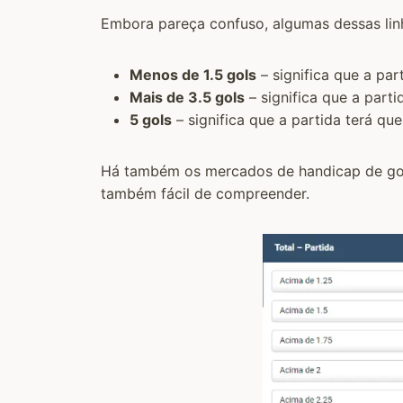
Embora pareça confuso, algumas dessas linh
Menos de 1.5 gols
– significa que a part
Mais de 3.5 gols
– significa que a parti
5 gols
– significa que a partida terá que
Há também os mercados de handicap de go
também fácil de compreender.