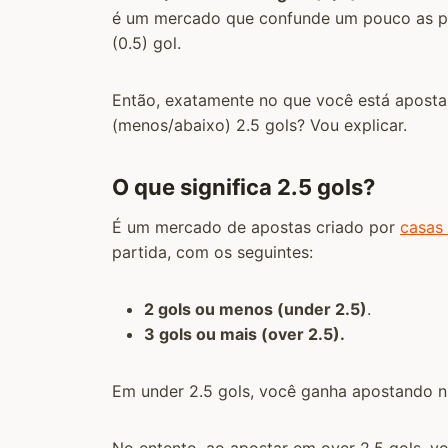
é um mercado que confunde um pouco as pes
(0.5) gol.
Então, exatamente no que você está aposta
(menos/abaixo) 2.5 gols? Vou explicar.
O que significa 2.5 gols?
É um mercado de apostas criado por
casas
partida, com os seguintes:
2 gols ou menos (under 2.5)
.
3 gols ou mais (over 2.5).
Em under 2.5 gols, você ganha apostando nis
No entento, ao apostar em over 2.5 gols, vo