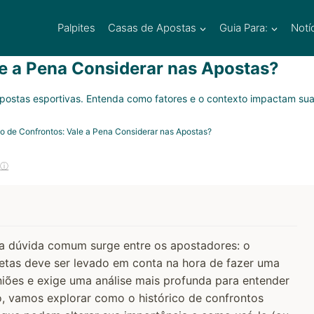
Palpites
Casas de Apostas
Guia Para:
Notí
le a Pena Considerar nas Apostas?
 apostas esportivas. Entenda como fatores e o contexto impactam sua
co de Confrontos: Vale a Pena Considerar nas Apostas?
ⓘ
a dúvida comum surge entre os apostadores: o
tletas deve ser levado em conta na hora de fazer uma
iões e exige uma análise mais profunda para entender
igo, vamos explorar como o histórico de confrontos