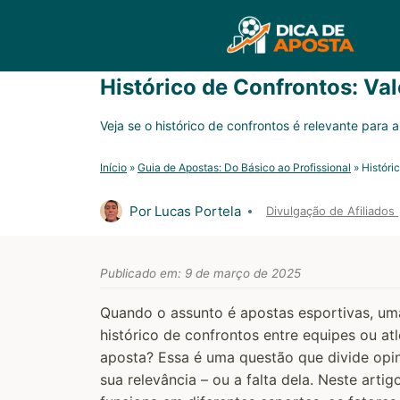
Pular
para
o
Conteúdo
Histórico de Confrontos: Va
Veja se o histórico de confrontos é relevante para
Início
»
Guia de Apostas: Do Básico ao Profissional
»
Históri
Por
Lucas Portela
Divulgação de Afiliados
Publicado em:
9 de março de 2025
Quando o assunto é apostas esportivas, um
histórico de confrontos entre equipes ou a
aposta? Essa é uma questão que divide opin
sua relevância – ou a falta dela. Neste art