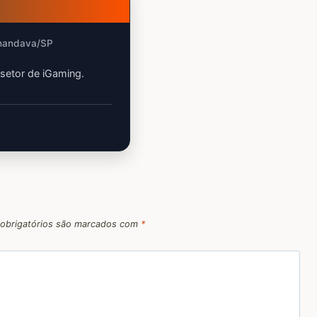
nhandava/SP
 setor de iGaming.
obrigatórios são marcados com
*