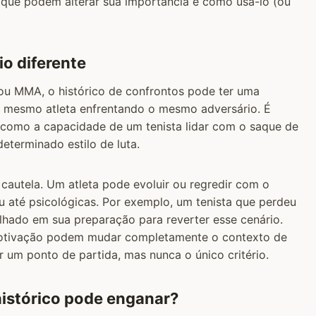
s que podem alterar sua importância e como usá-lo (ou
io diferente
 ou MMA, o histórico de confrontos pode ter uma
do mesmo atleta enfrentando o mesmo adversário. É
como a capacidade de um tenista lidar com o saque de
eterminado estilo de luta.
cautela. Um atleta pode evoluir ou regredir com o
u até psicológicas. Por exemplo, um tenista que perdeu
alhado em sua preparação para reverter esse cenário.
 motivação podem mudar completamente o contexto de
r um ponto de partida, mas nunca o único critério.
histórico pode enganar?