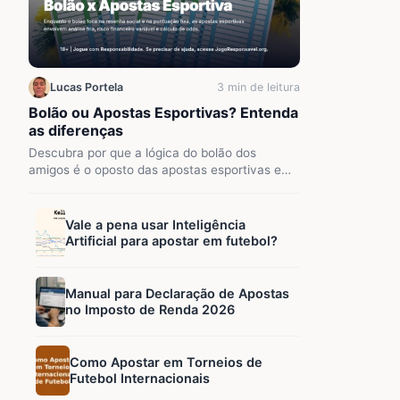
Lucas Portela
3 min de leitura
Bolão ou Apostas Esportivas? Entenda
as diferenças
Descubra por que a lógica do bolão dos
amigos é o oposto das apostas esportivas e
como o…
Vale a pena usar Inteligência
Artificial para apostar em futebol?
Manual para Declaração de Apostas
no Imposto de Renda 2026
Como Apostar em Torneios de
Futebol Internacionais