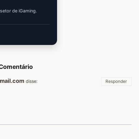
 setor de iGaming.
 Comentário
mail.com
disse:
Responder