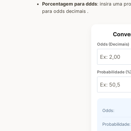
Porcentagem para ddds
: insira uma p
para odds decimais .
Conve
Odds (Decimais)
Probabilidade (%
Odds:
Probabilidade: