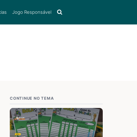
cias
Jogo Responsável
CONTINUE NO TEMA