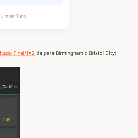
Limpar Tudo
tado Final/1x2
da para Birmingham x Bristol City: