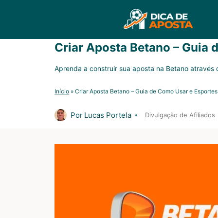
Pular
para
o
Conteúdo
Criar Aposta Betano – Guia 
Aprenda a construir sua aposta na Betano através
Início
»
Criar Aposta Betano – Guia de Como Usar e Esportes
Por
Lucas Portela
Divulgação de Afiliados