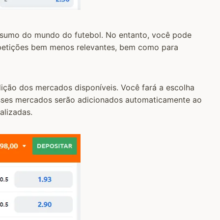
ssumo do mundo do futebol. No entanto, você pode
ompetições bem menos relevantes, bem como para
dição dos mercados disponíveis. Você fará a escolha
 Esses mercados serão adicionados automaticamente ao
alizadas.