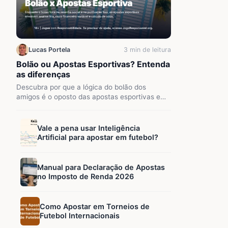
Lucas Portela
3 min de leitura
Bolão ou Apostas Esportivas? Entenda
as diferenças
Descubra por que a lógica do bolão dos
amigos é o oposto das apostas esportivas e
como o…
Vale a pena usar Inteligência
Artificial para apostar em futebol?
Manual para Declaração de Apostas
no Imposto de Renda 2026
Como Apostar em Torneios de
Futebol Internacionais