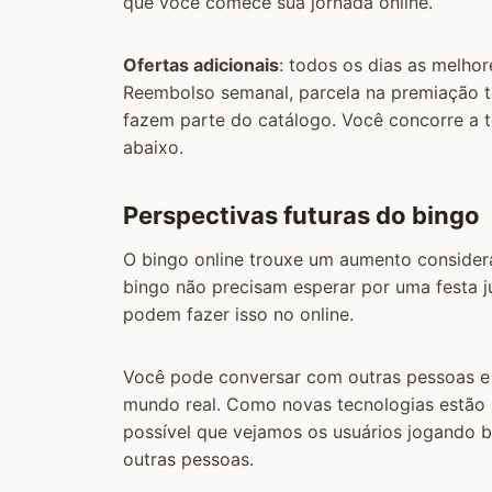
que você comece sua jornada online.
Ofertas adicionais
: todos os dias as melhor
Reembolso semanal, parcela na premiação tot
fazem parte do catálogo. Você concorre a 
abaixo.
Perspectivas futuras do bingo
O bingo online trouxe um aumento consider
bingo não precisam esperar por uma festa j
podem fazer isso no online.
Você pode conversar com outras pessoas e 
mundo real. Como novas tecnologias estão s
possível que vejamos os usuários jogando b
outras pessoas.