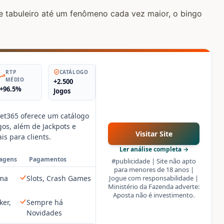
e tabuleiro até um fenômeno cada vez maior, o bingo
RTP
CATÁLOGO
MÉDIO
+2.500
+96.5%
Jogos
et365 oferece um catálogo
os, além de Jackpots e
Visitar Site
is para clients.
Ler análise completa →
agens
Pagamentos
#publicidade | Site não apto
para menores de 18 anos |
Jogue com responsabilidade |
ema
Slots, Crash Games
Ministério da Fazenda adverte:
Aposta não é investimento.
ker,
Sempre há
Novidades