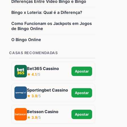
Diferenças Entre Vídeo Bingo e Bingo
Bingo x Loteria: Qual é a Diferença?
Como Funcionam os Jackpots em Jogos
de Bingo Online
O Bingo Online
CASAS RECOMENDADAS
Bet365 Cassino
Apostar
★ 4.1
/5
Sportingbet Cassino
Apostar
★ 3.9
/5
Betsson Casino
Apostar
★ 3.9
/5