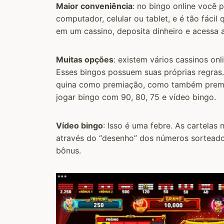
Maior conveniência
: no bingo online você 
computador, celular ou tablet, e é tão fáci
em um cassino, deposita dinheiro e acessa 
Muitas opções
: existem vários cassinos on
Esses bingos possuem suas próprias regras.
quina como premiação, como também premi
jogar bingo com 90, 80, 75 e vídeo bingo.
Vídeo bingo
: Isso é uma febre. As cartelas
através do “desenho” dos números sorteado
bônus.