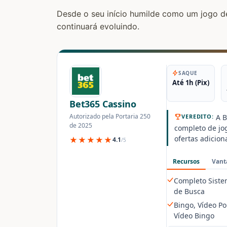
Desde o seu início humilde como um jogo d
continuará evoluindo.
SAQUE
Até 1h (Pix)
Bet365 Cassino
Autorizado pela Portaria 250
A B
VEREDITO:
de 2025
completo de jog
ofertas adiciona
★★★★★
4.1
/5
Recursos
Vant
Completo Sist
de Busca
Bingo, Vídeo Po
Vídeo Bingo