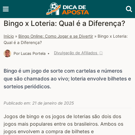
Pular
para
o
Bingo x Loteria: Qual é a Diferença?
Conteúdo
Início
»
Bingo Online: Como Jogar e se Divertir
»
Bingo x Loteria:
Qual é a Diferença?
Divulgação de Afiliados
ⓘ
Por
Lucas Portela
Bingo é um jogo de sorte com cartelas e números
que são chamados ao vivo; loteria envolve bilhetes e
sorteios periódicos.
Publicado em:
21 de janeiro de 2025
Jogos de bingo e os jogos de loterias são dois dos
jogos mais populares entre os brasileiros. Ambos os
jogos envolvem a compra de bilhetes e